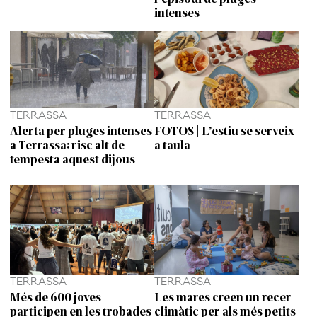
intenses
TERRASSA
TERRASSA
Alerta per pluges intenses
FOTOS | L’estiu se serveix
a Terrassa: risc alt de
a taula
tempesta aquest dijous
TERRASSA
TERRASSA
Més de 600 joves
Les mares creen un recer
participen en les trobades
climàtic per als més petits