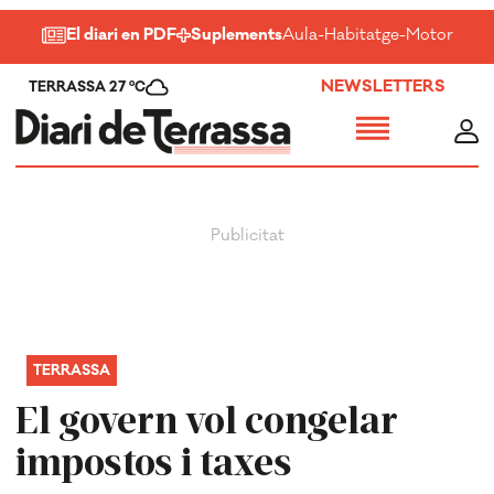
El diari en PDF
Suplements
Aula
-
Habitatge
-
Motor
-
Salu
NEWSLETTERS
TERRASSA 27 ºC
TERRASSA
El govern vol congelar
impostos i taxes