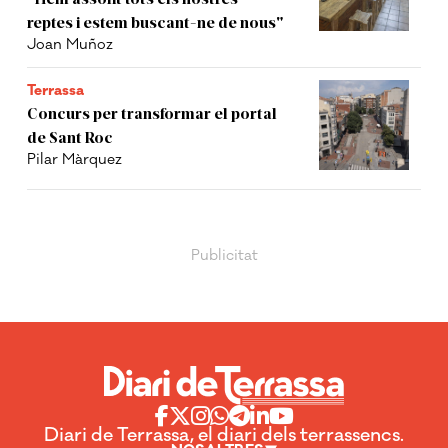
reptes i estem buscant-ne de nous"
Joan Muñoz
Terrassa
Concurs per transformar el portal
de Sant Roc
Pilar Màrquez
Diari de Terrassa, el diari dels terrassencs.