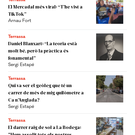
El Mercadal més viral: “T’he vist a
TikTok”
Arnau Fort
Terrassa
Daniel Blanxart: “La teoria està
molt bé, però la pràctica és
fonamental”
Sergi Estapé
Terrassa
Qui va ser el geòleg que té un
carrer de més de mig quilòmetre a
Ca n’Anglada?
Sergi Estapé
Terrassa
El darrer raig de sol a La Bodega:
"Hem assolit tots els nostres