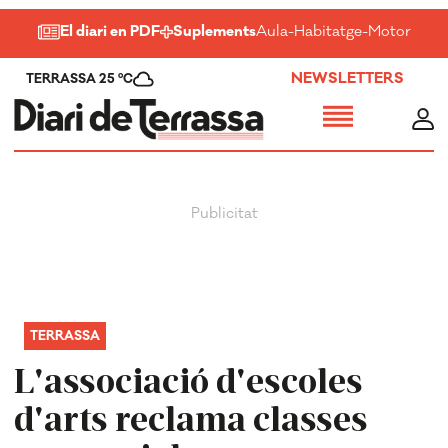
El diari en PDF
Suplements
Aula
-
Habitatge
-
Motor
-
Salu
NEWSLETTERS
TERRASSA 25 ºC
TERRASSA
L'associació d'escoles
d'arts reclama classes