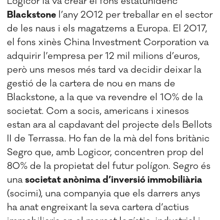
Logicor la va crear el fons estatunidenc
Blackstone
l’any 2012 per treballar en el sector
de les naus i els magatzems a Europa. El 2017,
el fons xinès China Investment Corporation va
adquirir l’empresa per 12 mil milions d’euros,
però uns mesos més tard va decidir deixar la
gestió de la cartera de nou en mans de
Blackstone, a la que va revendre el 10% de la
societat. Com a socis, americans i xinesos
estan ara al capdavant del projecte dels Bellots
II de Terrassa. Ho fan de la mà del fons britànic
Segro que, amb Logicor, concentren prop del
80% de la propietat del futur polígon. Segro és
una
societat anònima d’inversió immobiliària
(socimi), una companyia que els darrers anys
ha anat engreixant la seva cartera d’actius