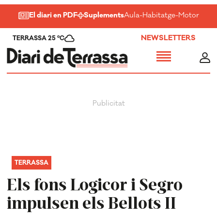
El diari en PDF
Suplements
Aula
-
Habitatge
-
Motor
-
Salu
NEWSLETTERS
TERRASSA 25 ºC
TERRASSA
Els fons Logicor i Segro
impulsen els Bellots II