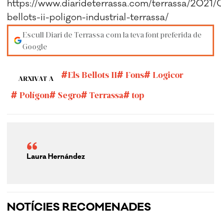
https://www.diarideterrassa.com/terrassa/2021/
bellots-ii-poligon-industrial-terrassa/
Escull Diari de Terrassa com la teva font preferida de
Google
Els Bellots II
Fons
Logicor
ARXIVAT A
Polígon
Segro
Terrassa
top
Laura Hernández
NOTÍCIES RECOMENADES