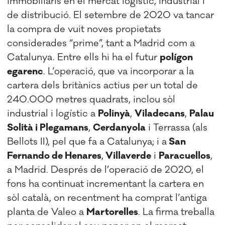
immobiliaris en el mercat logístic, industrial i
de distribució. El setembre de 2020 va tancar
la compra de vuit noves propietats
considerades “prime”, tant a Madrid com a
Catalunya. Entre ells hi ha el futur
polígon
egarenc
. L’operació, que va incorporar a la
cartera dels britànics actius per un total de
240.000 metres quadrats, inclou sòl
industrial i logístic a
Polinyà
,
Viladecans
,
Palau
Solità i Plegamans
,
Cerdanyola
i Terrassa (als
Bellots II), pel que fa a Catalunya; i a
San
Fernando de Henares
,
Villaverde
i
Paracuellos
,
a Madrid. Després de l’operació de 2020, el
fons ha continuat incrementant la cartera en
sòl català, on recentment ha comprat l’antiga
planta de Valeo a
Martorelles
. La firma treballa