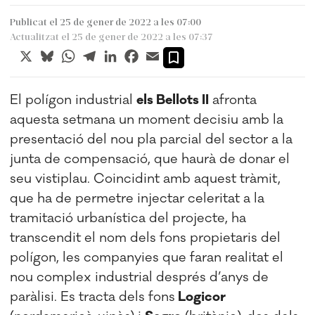
Publicat el 25 de gener de 2022 a les 07:00
Actualitzat el 25 de gener de 2022 a les 07:37
X
Bluesky
WhatsApp
Telegram
LinkedIn
Facebook
Email
El polígon industrial
els Bellots II
afronta
aquesta setmana un moment decisiu amb la
presentació del nou pla parcial del sector a la
junta de compensació, que haurà de donar el
seu vistiplau. Coincidint amb aquest tràmit,
que ha de permetre injectar celeritat a la
tramitació urbanística del projecte, ha
transcendit el nom dels fons propietaris del
polígon, les companyies que faran realitat el
nou complex industrial després d’anys de
paràlisi. Es tracta dels fons
Logicor