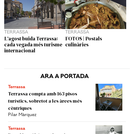
TERRASSA
TERRASSA
L’agost buida Terrassa:
FOTOS | Postals
cada vegada més turisme
culinàries
internacional
ARA A PORTADA
Terrassa
Terrassa compta amb 163 pisos
turístics, sobretot a les àrees més
cèntriques
Pilar Màrquez
Terrassa