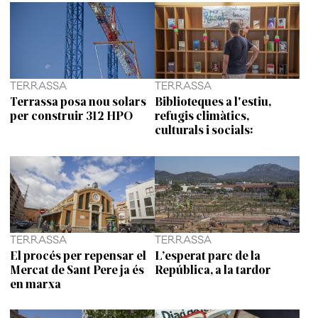
TERRASSA
TERRASSA
Terrassa posa nou solars
Biblioteques a l'estiu,
per construir 312 HPO
refugis climàtics,
culturals i socials:
TERRASSA
TERRASSA
El procés per repensar el
L’esperat parc de la
Mercat de Sant Pere ja és
República, a la tardor
en marxa