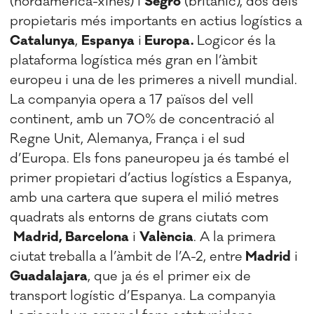
(nordamericà-xinès) i
Segro
(britànic), dos dels
propietaris més importants en actius logístics a
Catalunya
,
Espanya
i
Europa.
Logicor és la
plataforma logística més gran en l’àmbit
europeu i una de les primeres a nivell mundial.
La companyia opera a 17 països del vell
continent, amb un 70% de concentració al
Regne Unit, Alemanya, França i el sud
d’Europa. Els fons paneuropeu ja és també el
primer propietari d’actius logístics a Espanya,
amb una cartera que supera el milió metres
quadrats als entorns de grans ciutats com
Madrid, Barcelona
i
València
. A la primera
ciutat treballa a l’àmbit de l’A-2, entre
Madrid
i
Guadalajara
, que ja és el primer eix de
transport logístic d’Espanya. La companyia