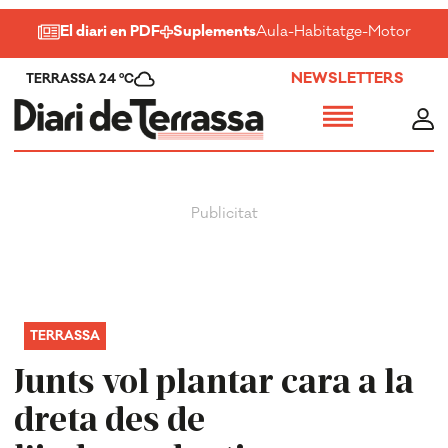
El diari en PDF
Suplements
Aula
-
Habitatge
-
Motor
-
Salu
NEWSLETTERS
TERRASSA 24 ºC
TERRASSA
Junts vol plantar cara a la
dreta des de