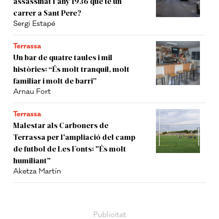
assassinat l'any 1936 que té un
carrer a Sant Pere?
Sergi Estapé
Terrassa
Un bar de quatre taules i mil
històries: “És molt tranquil, molt
familiar i molt de barri”
Arnau Fort
Terrassa
Malestar als Carboners de
Terrassa per l'ampliació del camp
de futbol de Les Fonts: "És molt
humiliant"
Aketza Martín