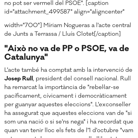
no pot ser vermell del PSOE". [caption
id="attachment_499587" align="aligncenter"
width="700"]
Míriam Nogueras a l'acte central
de Junts a Terrassa / Lluís Clotet[/caption]
"Això no va de PP o PSOE, va de
Catalunya"
L'acte també ha comptat amb la intervenció de
Josep Rull
, president del consell nacional. Rull
ha remarcat la importància de "rebel·lar-se
pacíficament, cívicament i democràticament
per guanyar aquestes eleccions". L'exconseller
ha assegurat que aquestes eleccions van de "si
som una nació o si se'ns nega" i ha recordat que
quan van tenir lloc els fets de l'1 d'octubre "vam