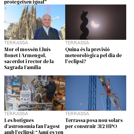
protegeixen igual"
TERRASSA
TERRASSA
Mor el mossén Lluís
Quina és la previsió
Bonet i Armengol,
meteorològica pel dia de
sacerdot i rector de la
l'eclipsi?
Sagrada Família
TERRASSA
TERRASSA
Les botigues
Terrassa posa nou solars
d’astronomia fan l’agost
per construir 312 HPO
amb l’eclipsi: “Aquí es ven