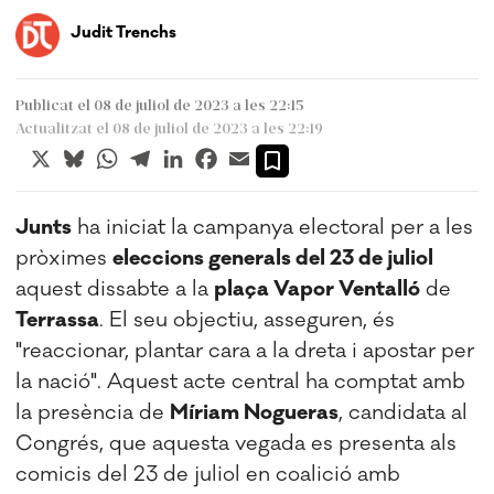
Judit Trenchs
Publicat el 08 de juliol de 2023 a les 22:15
Actualitzat el 08 de juliol de 2023 a les 22:19
X
Bluesky
WhatsApp
Telegram
LinkedIn
Facebook
Email
Junts
ha iniciat la campanya electoral per a les
pròximes
eleccions generals del 23 de juliol
aquest dissabte a la
plaça Vapor Ventalló
de
Terrassa
. El seu objectiu, asseguren, és
"reaccionar, plantar cara a la dreta i apostar per
la nació". Aquest acte central ha comptat amb
la presència de
Míriam
Nogueras
, candidata al
Congrés, que aquesta vegada es presenta als
comicis del 23 de juliol en coalició amb