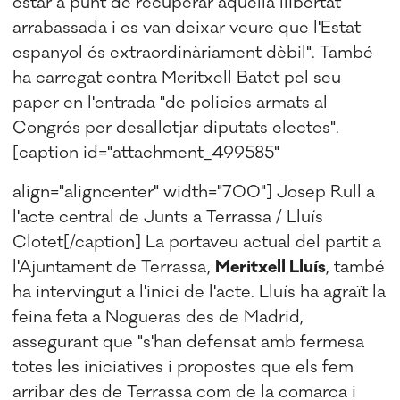
estar a punt de recuperar aquella llibertat
arrabassada i es van deixar veure que l'Estat
espanyol és extraordinàriament dèbil". També
ha carregat contra Meritxell Batet pel seu
paper en l'entrada "de policies armats al
Congrés per desallotjar diputats electes".
[caption id="attachment_499585"
align="aligncenter" width="700"]
Josep Rull a
l'acte central de Junts a Terrassa / Lluís
Clotet[/caption] La portaveu actual del partit a
l'Ajuntament de Terrassa,
Meritxell Lluís
, també
ha intervingut a l'inici de l'acte. Lluís ha agraït la
feina feta a
Nogueras
des de Madrid,
assegurant que
"
s'han defensat amb fermesa
totes les iniciatives i propostes que els fem
arribar des de Terrassa com de la comarca i