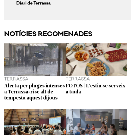
Diari de Terrassa
NOTÍCIES RECOMENADES
TERRASSA
TERRASSA
Alerta per pluges intenses
FOTOS | L’estiu se serveix
a Terrassa: risc alt de
a taula
tempesta aquest dijous