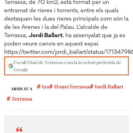
Terrassa, de 70 km2, està format per un
entramat de rieres i torrents, entre els quals
destaquen les dues rieres principals com són la
de les Arenes i la del Palau. L'alcalde de
Terrassa,
Jordi Ballart
, ha assenyalat que j
a es
poden veure canvis en aquest espai.
https://twitter.com/jordi_ballart/status/17134
Escull Diari de Terrassa com la teva font preferida de
Google
Ara
HomeTerrassa
Jordi Ballart
ARXIVAT A
Terrassa