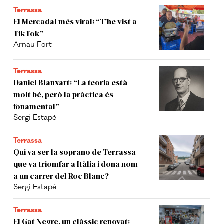
Terrassa
El Mercadal més viral: “T’he vist a
TikTok”
Arnau Fort
Terrassa
Daniel Blanxart: “La teoria està
molt bé, però la pràctica és
fonamental”
Sergi Estapé
Terrassa
Qui va ser la soprano de Terrassa
que va triomfar a Itàlia i dona nom
a un carrer del Roc Blanc?
Sergi Estapé
Terrassa
El Gat Negre, un clàssic renovat: