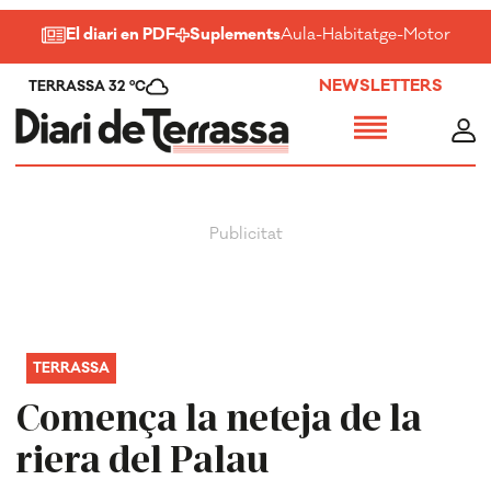
El diari en PDF
Suplements
Aula
-
Habitatge
-
Motor
-
Salu
NEWSLETTERS
TERRASSA 32 ºC
TERRASSA
Comença la neteja de la
riera del Palau