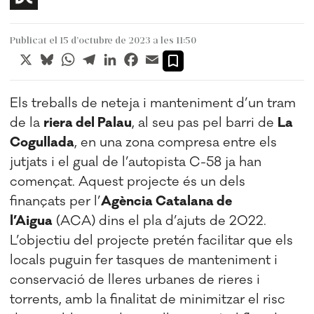
Publicat el 15 d’octubre de 2023 a les 11:50
X
Bluesky
WhatsApp
Telegram
LinkedIn
Facebook
Email
Els treballs de neteja i manteniment d’un tram
de la
riera del Palau
, al seu pas pel barri de
La
Cogullada
, en una zona compresa entre els
jutjats i el gual de l’autopista C-58 ja han
començat.
Aquest projecte és un dels
finançats per l’
Agència Catalana de
l’Aigua
(ACA) dins el pla d’ajuts de 2022.
L’objectiu del projecte pretén facilitar que els
locals puguin fer tasques de manteniment i
conservació de lleres urbanes de rieres i
torrents, amb la finalitat de minimitzar el risc