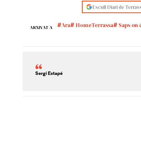
Escull Diari de Terras
Ara
HomeTerrassa
Saps on 
ARXIVAT A
Sergi Estapé