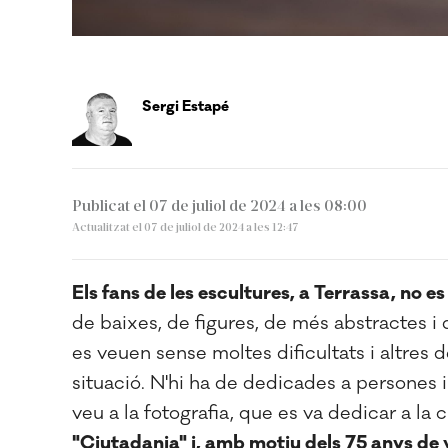
Sergi Estapé
Publicat el 07 de juliol de 2024 a les 08:00
Actualitzat el 07 de juliol de 2024 a les 12:47
Els fans de les escultures, a Terrassa, no e
de baixes, de figures, de més abstractes i 
es veuen sense moltes dificultats i altres 
situació. N'hi ha de dedicades a persones il
veu a la fotografia, que es va dedicar a la 
"Ciutadania" i, amb motiu dels 75 anys de 