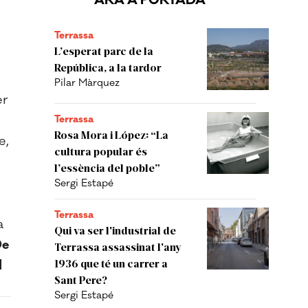
ARA A PORTADA
Terrassa
L’esperat parc de la
República, a la tardor
Pilar Màrquez
er
Terrassa
Rosa Mora i López: “La
e,
cultura popular és
l’essència del poble”
Sergi Estapé
Terrassa
a
Qui va ser l'industrial de
e
Terrassa assassinat l'any
1936 que té un carrer a
l
Sant Pere?
Sergi Estapé