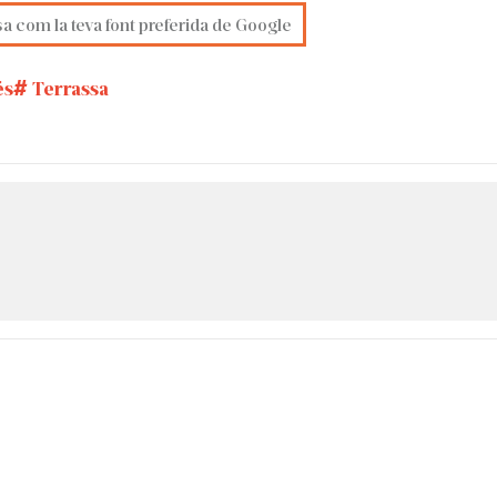
sa com la teva font preferida de Google
és
Terrassa