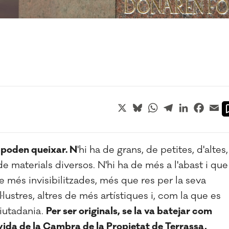
X
Bluesky
WhatsApp
Telegram
LinkedIn
Faceb
Em
s poden queixar. N
'hi ha de grans, de petites, d'altes,
de materials diversos. N'hi ha de més a l'abast i que
de més invisibilitzades, més que res per la seva
·lustres, altres de més artístiques i, com la que es
ciutadania.
Per ser originals, se la va batejar com
vida de la Cambra de la Propietat de Terrassa,