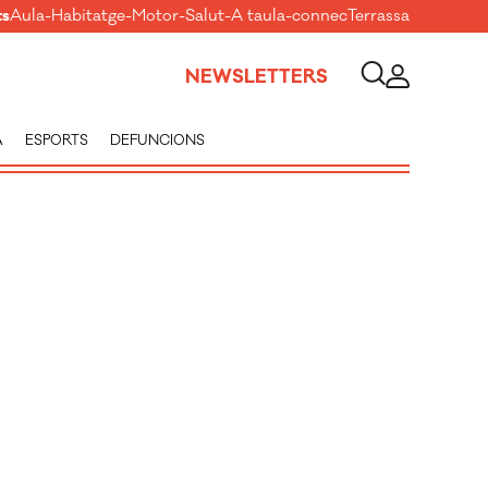
ts
Aula
-
Habitatge
-
Motor
-
Salut
-
A taula
-
connecTerrassa
NEWSLETTERS
A
ESPORTS
DEFUNCIONS