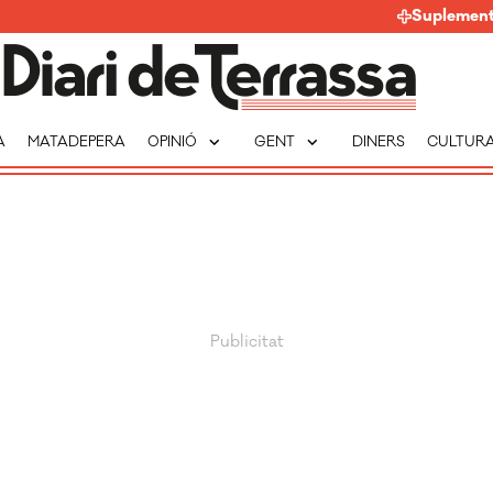
Suplemen
expand_more
expand_more
A
MATADEPERA
OPINIÓ
GENT
DINERS
CULTUR