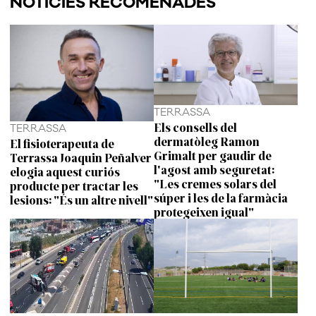
NOTÍCIES RECOMENADES
TERRASSA
Els consells del
TERRASSA
dermatòleg Ramon
El fisioterapeuta de
Grimalt per gaudir de
Terrassa Joaquin Peñalver
l'agost amb seguretat:
elogia aquest curiós
"Les cremes solars del
producte per tractar les
súper i les de la farmàcia
lesions: "És un altre nivell"
protegeixen igual"