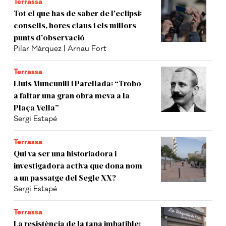
Terrassa
Tot el que has de saber de l'eclipsi:
consells, hores claus i els millors
punts d'observació
Pilar Màrquez | Arnau Fort
Terrassa
Lluís Muncunill i Parellada: “Trobo
a faltar una gran obra meva a la
Plaça Vella”
Sergi Estapé
Terrassa
Qui va ser una historiadora i
investigadora activa que dona nom
a un passatge del Segle XX?
Sergi Estapé
Terrassa
La resistència de la tapa imbatible: