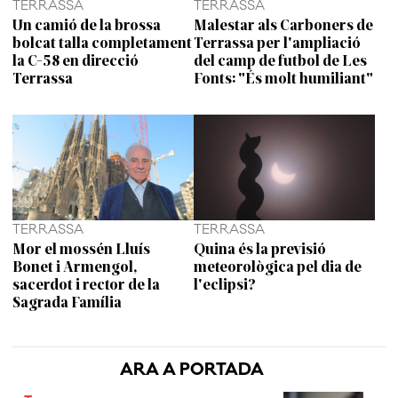
TERRASSA
TERRASSA
Un camió de la brossa
Malestar als Carboners de
bolcat talla completament
Terrassa per l'ampliació
la C-58 en direcció
del camp de futbol de Les
Terrassa
Fonts: "És molt humiliant"
TERRASSA
TERRASSA
Mor el mossén Lluís
Quina és la previsió
Bonet i Armengol,
meteorològica pel dia de
sacerdot i rector de la
l'eclipsi?
Sagrada Família
ARA A PORTADA