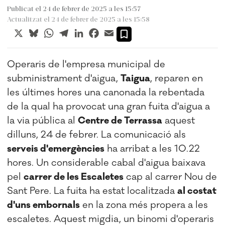
Publicat el 24 de febrer de 2025 a les 15:57
Actualitzat el 24 de febrer de 2025 a les 15:58
X
Bluesky
WhatsApp
Telegram
LinkedIn
Facebook
Email
Operaris de l'empresa municipal de
subministrament d'aigua,
Taigua
, reparen en
les últimes hores una canonada la rebentada
de la qual ha provocat una gran fuita d'aigua a
la via pública al
Centre de Terrassa
aquest
dilluns, 24 de febrer. La comunicació als
serveis d'emergències
ha arribat a les 10.22
hores. Un considerable cabal d'aigua baixava
pel
carrer de les Escaletes
cap al carrer Nou de
Sant Pere. La fuita ha estat localitzada
al costat
d'uns embornals
en la zona més propera a les
escaletes. Aquest migdia, un binomi d'operaris