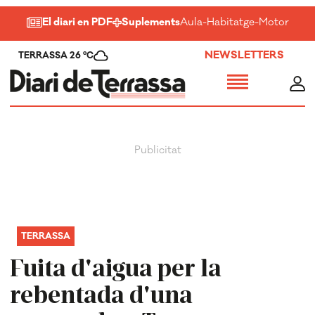
El diari en PDF
Suplements
Aula
-
Habitatge
-
Motor
-
Salu
NEWSLETTERS
TERRASSA 26 ºC
TERRASSA
Fuita d'aigua per la
rebentada d'una