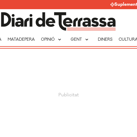
Suplemen
expand_more
expand_more
A
MATADEPERA
OPINIÓ
GENT
DINERS
CULTUR