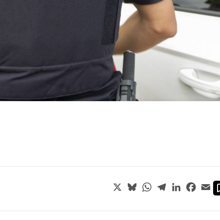
X
Bluesky
WhatsApp
Telegram
LinkedIn
Faceb
Em