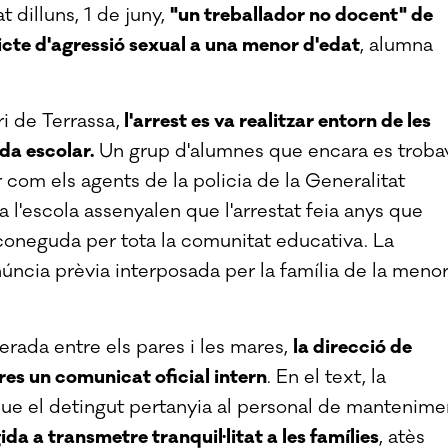
 dilluns, 1 de juny,
"un treballador no docent" de
icte d'agressió sexual a una menor d'edat
, alumna
i de Terrassa,
l'arrest es va realitzar entorn de les
ada escolar.
Un grup d'alumnes que encara es troba
ar com els agents de la policia de la Generalitat
 l'escola assenyalen que l'arrestat feia anys que
a coneguda per tota la comunitat educativa. La
enúncia prèvia interposada per la família de la meno
erada entre els pares i les mares,
la direcció de
res un comunicat oficial intern
. En el text, la
 que el detingut pertanyia al personal de mantenime
ida a transmetre tranquil·litat a les famílies
, atès