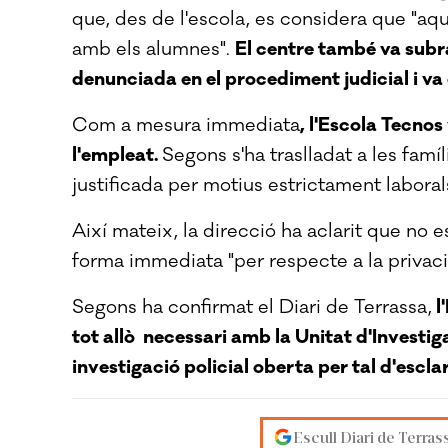
que, des de l'escola, es considera que "aq
amb els alumnes".
El centre també va subra
denunciada en el procediment judicial i va 
Com a mesura immediata
, l'Escola Tecno
l'empleat.
Segons s'ha traslladat a les fam
justificada per motius estrictament laboral
Així mateix, la direcció ha aclarit que no 
forma immediata "per respecte a la privacit
Segons ha confirmat el Diari de Terrassa,
l
tot allò necessari amb la Unitat d'Investi
investigació policial oberta per tal d'escla
Escull Diari de Terras