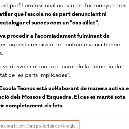
uest perfil professional conviu moltes menys hores
tllar que l'escola no és part denunciant ni
catalogar el succés com un "cas aïllat".
s va procedir a l'acomiadament fulminant de
ílies, aquesta rescissió de contracte venia també
s.
es va desvelar el motiu concret de la detenció de
at de les parts implicades".
'Escola Tecnos està col·laborant de manera activa 
gació dels Mossos d'Esquadra. El cas es manté sota
rir completament els fets.
sa com la teva font preferida de Google