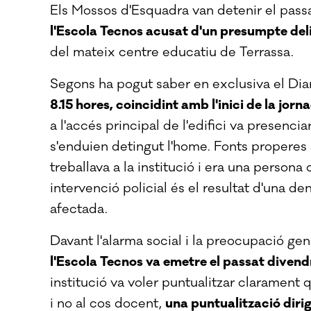
Els Mossos d'Esquadra van detenir el passat
l'Escola Tecnos acusat d'un presumpte del
del mateix centre educatiu de Terrassa.
Segons ha pogut saber en exclusiva el Diar
8.15 hores, coincidint amb l'inici de la jorn
a l'accés principal de l'edifici va presenci
s'enduien detingut l'home. Fonts properes a
treballava a la institució i era una person
intervenció policial és el resultat d'una d
afectada.
Davant l'alarma social i la preocupació gen
l'Escola Tecnos va emetre el passat divend
institució va voler puntualitzar clarament
i no al cos docent,
una puntualització dirig