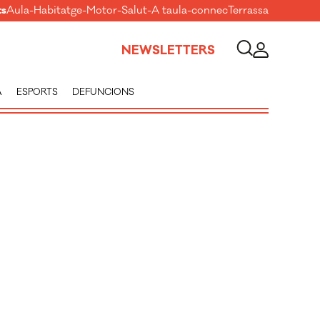
ts
Aula
-
Habitatge
-
Motor
-
Salut
-
A taula
-
connecTerrassa
NEWSLETTERS
A
ESPORTS
DEFUNCIONS