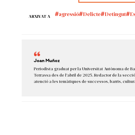
agressió
Delicte
Detingut
E
ARXIVAT A
Joan Muñoz
Periodista graduat per la Universitat Autònoma de Bar
Terrassa des de l'abril de 2025. Redactor de la secci
atenció a les temàtiques de successos, barris, cultura