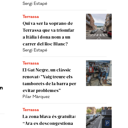
Sergi Estapé
Terrassa
Qui va ser la soprano de
Terrassa que va triomfar
a Itàlia i dona nom a un
carrer del Roc Blanc?
Sergi Estapé
Terrassa
El Gat Negre, un clàssic
renovat: "Vaig treure els
tamborets de la barra per
en
evitar problemes"
Pilar Màrquez
Terrassa
La zona blava és gratuïta:
“Ara es descongestiona