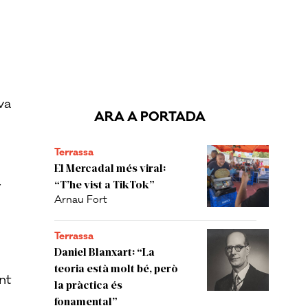
va
ARA A PORTADA
Terrassa
El Mercadal més viral:
“T’he vist a TikTok”
r
Arnau Fort
Terrassa
Daniel Blanxart: “La
teoria està molt bé, però
nt
la pràctica és
fonamental”