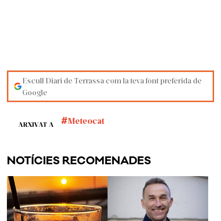
Escull Diari de Terrassa com la teva font preferida de
Google
Meteocat
ARXIVAT A
NOTÍCIES RECOMENADES