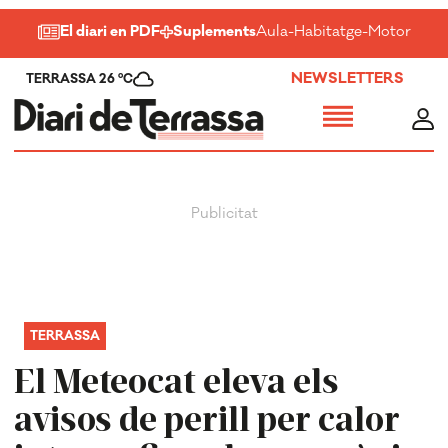
El diari en PDF
Suplements
Aula
-
Habitatge
-
Motor
-
Salu
NEWSLETTERS
TERRASSA 26 ºC
TERRASSA
El Meteocat eleva els
avisos de perill per calor