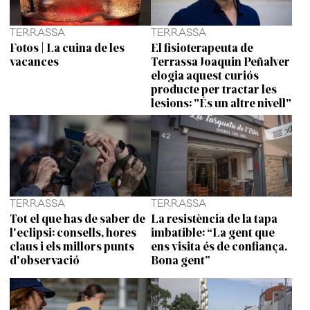
TERRASSA
TERRASSA
Fotos | La cuina de les
El fisioterapeuta de
vacances
Terrassa Joaquin Peñalver
elogia aquest curiós
producte per tractar les
lesions: "És un altre nivell"
TERRASSA
TERRASSA
Tot el que has de saber de
La resistència de la tapa
l'eclipsi: consells, hores
imbatible: “La gent que
claus i els millors punts
ens visita és de confiança.
d'observació
Bona gent”