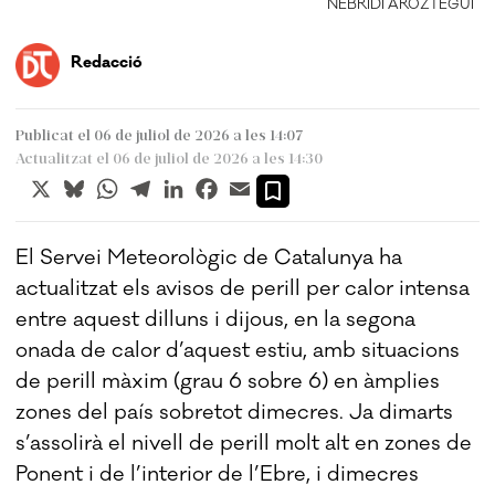
NEBRIDI ARÓZTEGUI
Redacció
Publicat el 06 de juliol de 2026 a les 14:07
Actualitzat el 06 de juliol de 2026 a les 14:30
X
Bluesky
WhatsApp
Telegram
LinkedIn
Facebook
Email
El Servei Meteorològic de Catalunya ha
actualitzat els avisos de perill per calor intensa
entre aquest dilluns i dijous, en la segona
onada de calor d’aquest estiu, amb situacions
de perill màxim (grau 6 sobre 6) en àmplies
zones del país sobretot dimecres. Ja dimarts
s’assolirà el nivell de perill molt alt en zones de
Ponent i de l’interior de l’Ebre, i dimecres