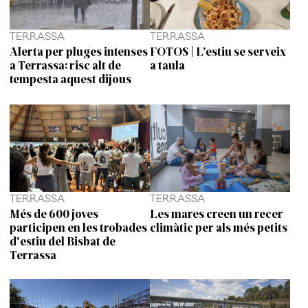
TERRASSA
TERRASSA
Alerta per pluges intenses
FOTOS | L’estiu se serveix
a Terrassa: risc alt de
a taula
tempesta aquest dijous
TERRASSA
TERRASSA
Més de 600 joves
Les mares creen un recer
participen en les trobades
climàtic per als més petits
d'estiu del Bisbat de
Terrassa