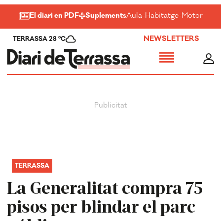
El diari en PDF
Suplements
Aula
-
Habitatge
-
Motor
-
Salu
NEWSLETTERS
TERRASSA 28 ºC
TERRASSA
La Generalitat compra 75
pisos per blindar el parc