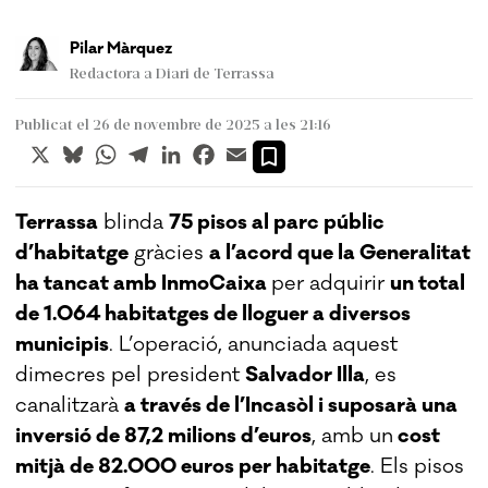
Pilar Màrquez
Redactora a Diari de Terrassa
Publicat el 26 de novembre de 2025 a les 21:16
X
Bluesky
WhatsApp
Telegram
LinkedIn
Facebook
Email
Terrassa
blinda
75 pisos al parc públic
d’habitatge
gràcies
a l’acord que la Generalitat
ha tancat amb InmoCaixa
per adquirir
un total
de 1.064 habitatges de lloguer a diversos
municipis
. L’operació, anunciada aquest
dimecres pel president
Salvador Illa
, es
canalitzarà
a través de l’Incasòl i suposarà una
inversió de 87,2 milions d’euros
, amb un
cost
mitjà de 82.000 euros per habitatge
. Els pisos