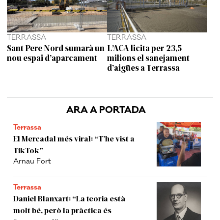
TERRASSA
TERRASSA
Sant Pere Nord sumarà un
L’ACA licita per 23,5
nou espai d’aparcament
milions el sanejament
d’aigües a Terrassa
ARA A PORTADA
Terrassa
El Mercadal més viral: “T’he vist a
TikTok”
Arnau Fort
Terrassa
Daniel Blanxart: “La teoria està
molt bé, però la pràctica és