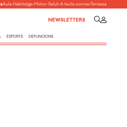
ts
Aula
-
Habitatge
-
Motor
-
Salut
-
A taula
-
connecTerrassa
NEWSLETTERS
A
ESPORTS
DEFUNCIONS