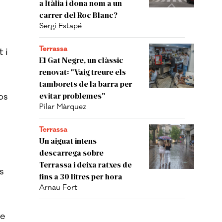
a Itàlia i dona nom a un
carrer del Roc Blanc?
Sergi Estapé
Terrassa
 i
El Gat Negre, un clàssic
renovat: "Vaig treure els
n
tamborets de la barra per
os
evitar problemes"
Pilar Màrquez
Terrassa
Un aiguat intens
descarrega sobre
Terrassa i deixa ratxes de
s
fins a 30 litres per hora
Arnau Fort
re