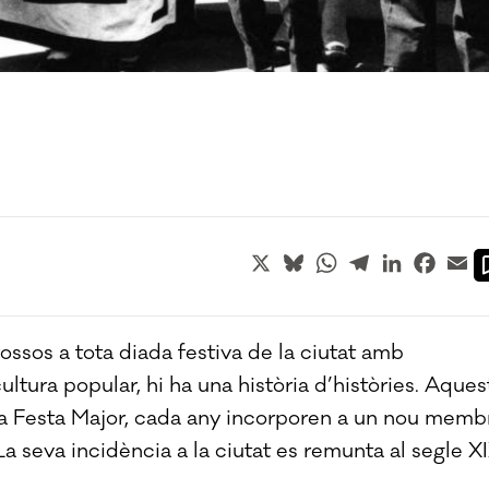
X
Bluesky
WhatsApp
Telegram
LinkedIn
Faceb
Em
ossos a tota diada festiva de la ciutat amb
ultura popular, hi ha una història d’històries. Aques
 la Festa Major, cada any incorporen a un nou memb
La seva incidència a la ciutat es remunta al segle XI