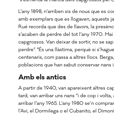
L’any 1898, n’arriben sis de nous que es c
amb exemplars que es llogaven, aquests ja
Rué recorda que des de llavors, la presènc
s’acaben de perdre del tot l’any 1970. Mai
capgrossos. Van deixar de sortir, no se sa
perdre”. "És una llàstima, perquè si s’hag
centenaris, com passa a altres llocs. Berg
poblacions que han sabut conservar nans i 
Amb els antics
A partir de 1940, van apareixent altres ca
tard, van arribar uns nans “i de cop i volta
arribar l’any 1965. L’any 1980 se’n compra
l’Avi, el Dormilega o el Cubanito, el Dimon