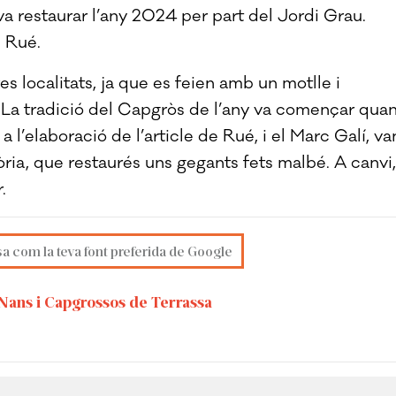
 va restaurar l’any 2024 per part del Jordi Grau.
u Rué.
s localitats, ja que es feien amb un motlle i
 La tradició del Capgròs de l’any va començar qua
 l’elaboració de l’article de Rué, i el Marc Galí, va
òria, que restaurés uns gegants fets malbé. A canvi, 
.
sa com la teva font preferida de Google
Nans i Capgrossos de Terrassa