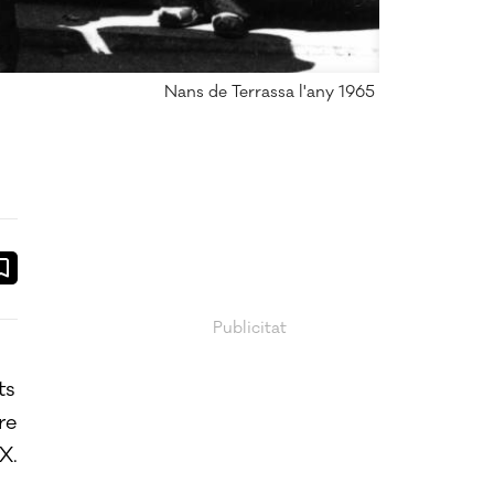
Nans de Terrassa l'any 1965
ook
ail
ts
re
X.