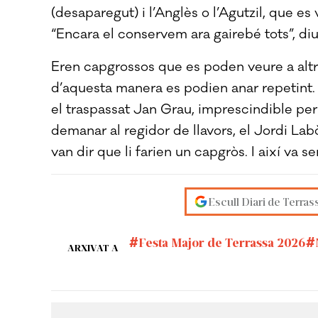
(desaparegut) i l’Anglès o l’Agutzil, que es
“Encara el conservem ara gairebé tots”, di
Eren capgrossos que es poden veure a altre
d’aquesta manera es podien anar repetint.
el traspassat Jan Grau, imprescindible per a
demanar al regidor de llavors, el Jordi Lab
van dir que li farien un capgròs. I així va ser
Escull Diari de Terras
Festa Major de Terrassa 2026
ARXIVAT A