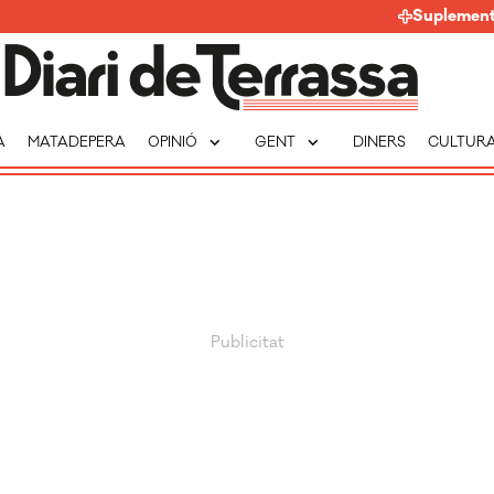
Suplemen
expand_more
expand_more
A
MATADEPERA
OPINIÓ
GENT
DINERS
CULTUR