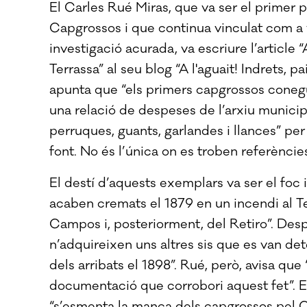
El Carles Rué Miras, que va ser el primer p
Capgrossos i que continua vinculat com a 
investigació acurada, va escriure l’article 
Terrassa” al seu blog “A l'aguait! Indrets, p
apunta que “els primers capgrossos coneg
una relació de despeses de l’arxiu municipa
perruques, guants, garlandes i llances” pe
font. No és l’única on es troben referènci
El destí d’aquests exemplars va ser el fo
acaben cremats el 1879 en un incendi al 
Campos i, posteriorment, del Retiro”. Desp
n’adquireixen uns altres sis que es van dete
dels arribats el 1898”. Rué, però, avisa q
documentació que corrobori aquest fet”. E
“s’esmenta la manca dels capgrossos pel 