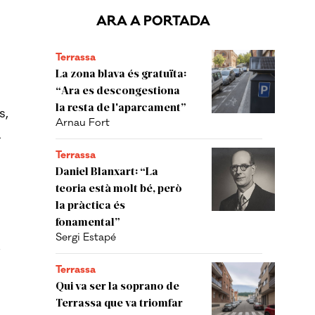
ARA A PORTADA
Terrassa
La zona blava és gratuïta:
“Ara es descongestiona
la resta de l'aparcament”
s,
Arnau Fort
a
Terrassa
Daniel Blanxart: “La
teoria està molt bé, però
la pràctica és
fonamental”
Sergi Estapé
Terrassa
Qui va ser la soprano de
Terrassa que va triomfar