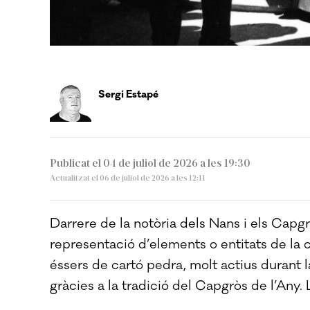
ARÒZTEGUI
Sergi Estapé
Publicat el 04 de juliol de 2026 a les 19:30
Actualitzat el 06 de juliol de 2026 a les 12:11
Darrere de la notòria dels Nans i els Capgr
representació d’elements o entitats de la c
éssers de cartó pedra, molt actius durant
gràcies a la tradició del Capgròs de l’Any. 