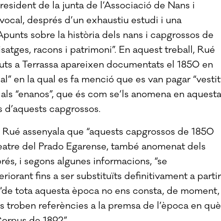
resident de la junta de l’Associació de Nans i
vocal, després d’un exhaustiu estudi i una
“Apunts sobre la història dels nans i capgrossos de
aisatges, racons i patrimoni”. En aquest treball, Rué
uts a Terrassa apareixen documentats el 1850 en
l” en la qual es fa menció que es van pagar “vestit
r als “enanos”, que és com se’ls anomena en aquest
es d’aquests capgrossos.
c i Rué assenyala que “aquests capgrossos de 1850
Teatre del Prado Egarense, també anomenat dels
rés, i segons algunes informacions, “se
riorant fins a ser substituïts definitivament a partir
ue “de tota aquesta època no ens consta, de moment,
s troben referències a la premsa de l’època en què
Corpus de 1892”.