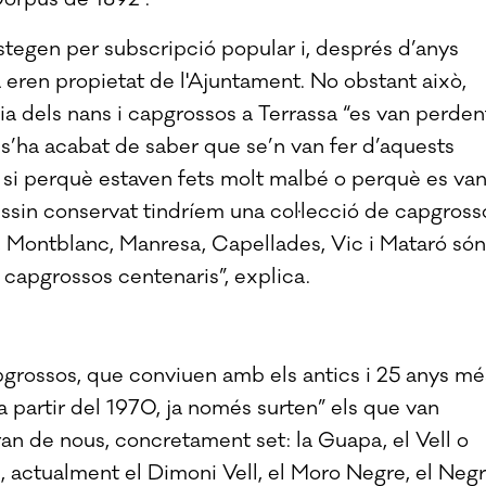
ostegen per subscripció popular i, després d’anys
 eren propietat de l'Ajuntament. No obstant això,
ia dels nans i capgrossos a Terrassa “es van perdent
 s’ha acabat de saber que se’n van fer d’aquests
p si perquè estaven fets molt malbé o perquè es va
uessin conservat tindríem una col·lecció de capgross
a, Montblanc, Manresa, Capellades, Vic i Mataró són
capgrossos centenaris”, explica.
pgrossos, que conviuen amb els antics i 25 anys mé
, a partir del 1970, ja només surten” els que van
ran de nous, concretament set: la Guapa, el Vell o
i, actualment el Dimoni Vell, el Moro Negre, el Neg