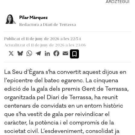
UI
ARÓZTEGUI
Pilar Màrquez
Redactora a Diari de Terrassa
Publicat el 11 de juny de 2026 a les 22:54
Actualitzat el 11 de juny de 2026 a les 23:06
X
Bluesky
WhatsApp
Telegram
LinkedIn
Facebook
Email
La Seu d’Ègara s'ha convertit aquest dijous en
l’epicentre del batec egarenc. La cinquena
edició de la gala dels premis Gent de Terrassa,
organitzada pel Diari de Terrassa, ha reunit
centenars de convidats en un entorn històric
que s'ha vestit de gala per reivindicar el
caràcter, la potència i el compromís de la
societat civil. L’esdeveniment, consolidat ja