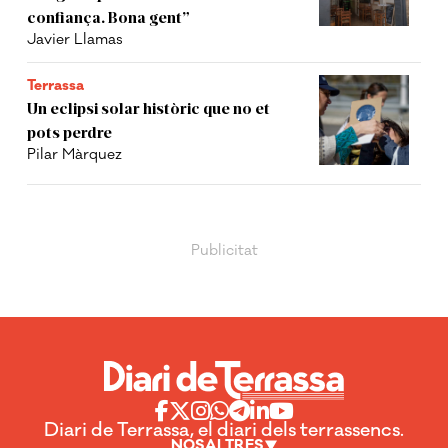
confiança. Bona gent”
Javier Llamas
Terrassa
Un eclipsi solar històric que no et
pots perdre
Pilar Màrquez
Diari de Terrassa, el diari dels terrassencs.
NOSALTRES