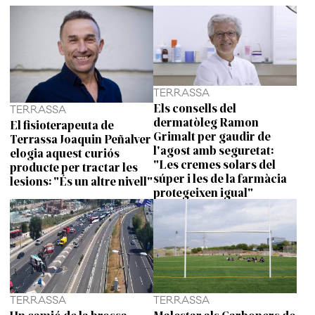
TERRASSA
Els consells del
TERRASSA
dermatòleg Ramon
El fisioterapeuta de
Grimalt per gaudir de
Terrassa Joaquin Peñalver
l'agost amb seguretat:
elogia aquest curiós
"Les cremes solars del
producte per tractar les
súper i les de la farmàcia
lesions: "És un altre nivell"
protegeixen igual"
TERRASSA
TERRASSA