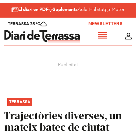
El diari en PDF
Suplements
Aula
-
Habitatge
-
Motor
-
Salu
NEWSLETTERS
TERRASSA 25 ºC
TERRASSA
Trajectòries diverses, un
mateix batec de ciutat