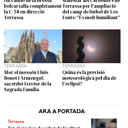
Un camió de la brossa
Malestar als Carboners de
bolcat talla completament
Terrassa per l'ampliació
la C-58 en direcció
del camp de futbol de Les
Terrassa
Fonts: "És molt humiliant"
TERRASSA
TERRASSA
Mor el mossén Lluís
Quina és la previsió
Bonet i Armengol,
meteorològica pel dia de
sacerdot i rector de la
l'eclipsi?
Sagrada Família
ARA A PORTADA
Terrassa
Tot el que has de saber de l'eclipsi: