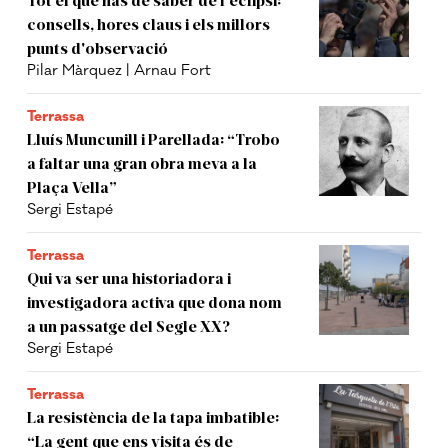
consells, hores claus i els millors
punts d'observació
Pilar Màrquez | Arnau Fort
Terrassa
Lluís Muncunill i Parellada: “Trobo
a faltar una gran obra meva a la
Plaça Vella”
Sergi Estapé
Terrassa
Qui va ser una historiadora i
investigadora activa que dona nom
a un passatge del Segle XX?
Sergi Estapé
Terrassa
La resistència de la tapa imbatible:
“La gent que ens visita és de