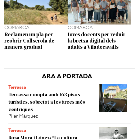
COMARCA
COMARCA
Reclamen un pla per
Joves docents per reduir
reobrir Collserola de
la bretxa digital dels
manera gradual
adults a Viladecavalls
ARA A PORTADA
Terrassa
Terrassa compta amb 163 pisos
turístics, sobretot a les àrees més
cèntriques
Pilar Màrquez
Terrassa
Rosa Mora i López: “La cultura