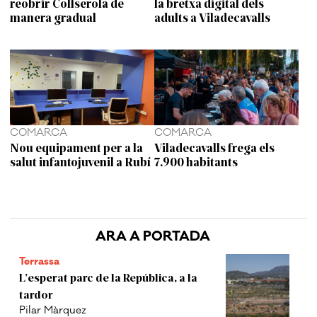
reobrir Collserola de
la bretxa digital dels
manera gradual
adults a Viladecavalls
COMARCA
COMARCA
Nou equipament per a la
Viladecavalls frega els
salut infantojuvenil a Rubí
7.900 habitants
ARA A PORTADA
Terrassa
L’esperat parc de la República, a la
tardor
Pilar Màrquez