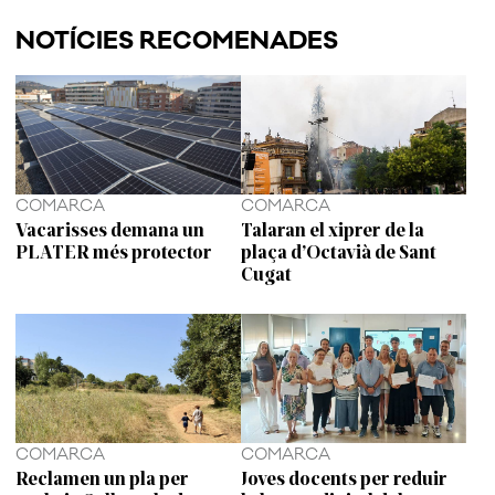
NOTÍCIES RECOMENADES
COMARCA
COMARCA
Vacarisses demana un
Talaran el xiprer de la
PLATER més protector
plaça d’Octavià de Sant
Cugat
COMARCA
COMARCA
Reclamen un pla per
Joves docents per reduir