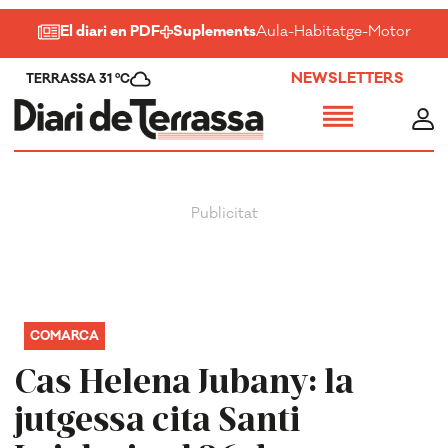
El diari en PDF
Suplements
Aula
-
Habitatge
-
Motor
-
Salu
NEWSLETTERS
TERRASSA 31 ºC
COMARCA
Cas Helena Jubany: la
jutgessa cita Santi