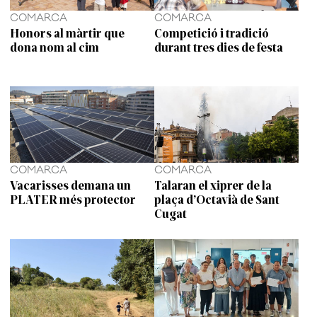
COMARCA
COMARCA
Honors al màrtir que
Competició i tradició
dona nom al cim
durant tres dies de festa
COMARCA
COMARCA
Vacarisses demana un
Talaran el xiprer de la
PLATER més protector
plaça d’Octavià de Sant
Cugat