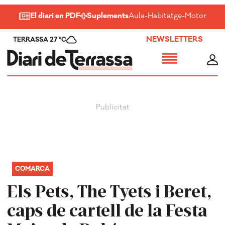
El diari en PDF
Suplements
Aula
-
Habitatge
-
Motor
-
Salu
NEWSLETTERS
TERRASSA 27 ºC
COMARCA
Els Pets, The Tyets i Beret,
caps de cartell de la Festa