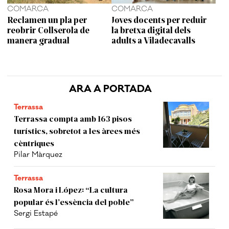
COMARCA
COMARCA
Reclamen un pla per
Joves docents per reduir
reobrir Collserola de
la bretxa digital dels
manera gradual
adults a Viladecavalls
ARA A PORTADA
Terrassa
Terrassa compta amb 163 pisos
turístics, sobretot a les àrees més
cèntriques
Pilar Màrquez
Terrassa
Rosa Mora i López: “La cultura
popular és l’essència del poble”
Sergi Estapé