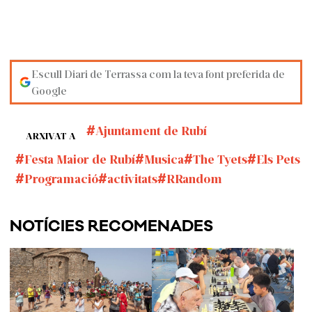
Escull Diari de Terrassa com la teva font preferida de
Google
Ajuntament de Rubí
ARXIVAT A
Festa Major de Rubí
Musica
The Tyets
Els Pets
Programació
activitats
RRandom
NOTÍCIES RECOMENADES