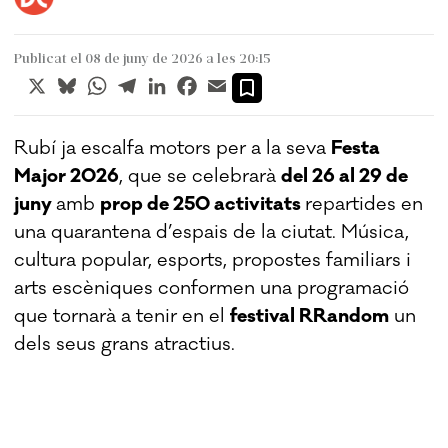
Publicat el 08 de juny de 2026 a les 20:15
X
Bluesky
WhatsApp
Telegram
LinkedIn
Facebook
Email
Rubí ja escalfa motors per a la seva
Festa
Major 2026
, que se celebrarà
del 26 al 29 de
juny
amb
prop de 250 activitats
repartides en
una quarantena d’espais de la ciutat. Música,
cultura popular, esports, propostes familiars i
arts escèniques conformen una programació
que tornarà a tenir en el
festival RRandom
un
dels seus grans atractius.