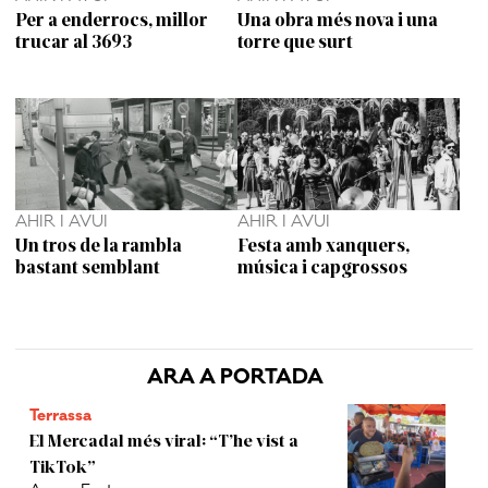
Per a enderrocs, millor
Una obra més nova i una
trucar al 3693
torre que surt
AHIR I AVUI
AHIR I AVUI
Un tros de la rambla
Festa amb xanquers,
bastant semblant
música i capgrossos
ARA A PORTADA
Terrassa
El Mercadal més viral: “T’he vist a
TikTok”