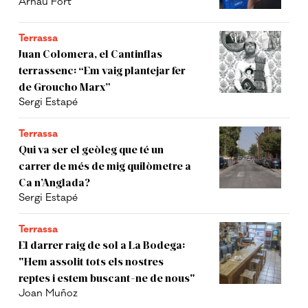
Arnau Fort
Terrassa
Juan Colomera, el Cantinflas
terrassenc: “Em vaig plantejar fer
de Groucho Marx”
Sergi Estapé
Terrassa
Qui va ser el geòleg que té un
carrer de més de mig quilòmetre a
Ca n’Anglada?
Sergi Estapé
Terrassa
El darrer raig de sol a La Bodega:
"Hem assolit tots els nostres
reptes i estem buscant-ne de nous"
Joan Muñoz