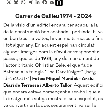
X
Bluesky
WhatsApp
Telegram
LinkedIn
Facebook
Email
Carrer de Galileu 1974 - 2024
De la visió d’un edifici encara per acabar a la
de la construcció ben acabada i perfilada, hi va
un bon tros i, a voltes, hi van molts mesos o fins
i tot algun any. En aquest espai han circulat
algunes imatges com la d’avui corresponent al
passat, que és de
1974
, any del naixement de
l’actor britànic Christian Bale, el que fa de
Batman a la trilogia “The Dark Knight”. [bafg
id="540317"]
Fotos: Miquel Mundet - Arxiu
Diari de Terrassa i Alberto Talló
n Aquest edifici
que encara estava començant a ser-ho i que a
la imatge més antiga mostra el seu esquelet, es
va convertir en la que, segurament, va ser la