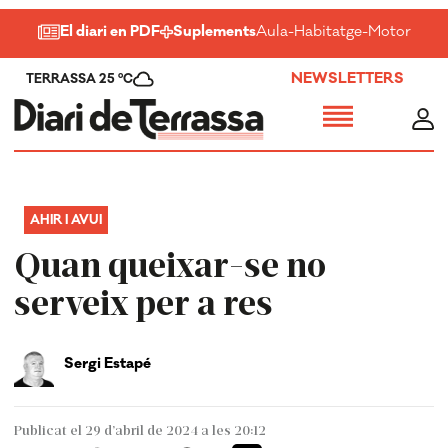
El diari en PDF
Suplements
Aula
-
Habitatge
-
Motor
-
Salu
NEWSLETTERS
TERRASSA 25 ºC
AHIR I AVUI
Quan queixar-se no
serveix per a res
Sergi Estapé
Publicat el 29 d’abril de 2024 a les 20:12