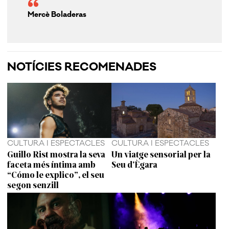
Mercè Boladeras
NOTÍCIES RECOMENADES
CULTURA I ESPECTACLES
CULTURA I ESPECTACLES
Guillo Rist mostra la seva
Un viatge sensorial per la
faceta més íntima amb
Seu d’Ègara
“Cómo le explico”, el seu
segon senzill