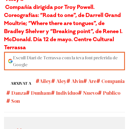
Compañía dirigida por Troy Powell.
Coreografías: “Road to one”, de Darrell Grand
Moultrie; “Where there are tongues”, de
Bradley Shelver y “Breaking point”, de Renee I.
McDonald. Día 12 de mayo. Centre Cultural
Terrassa
Escull Diari de Terrassa com la teva font preferida de
Google
Ailey
Aley
Alvin
Are
Compania
ARXIVAT A
Danza
Dunham
Individuo
Nuevo
Publico
Son