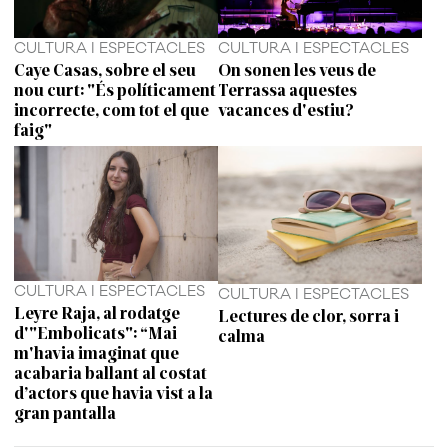
CULTURA I ESPECTACLES
CULTURA I ESPECTACLES
Caye Casas, sobre el seu
On sonen les veus de
nou curt: "És políticament
Terrassa aquestes
incorrecte, com tot el que
vacances d'estiu?
faig"
CULTURA I ESPECTACLES
CULTURA I ESPECTACLES
Leyre Raja, al rodatge
Lectures de clor, sorra i
d'"Embolicats": “Mai
calma
m'havia imaginat que
acabaria ballant al costat
d’actors que havia vist a la
gran pantalla