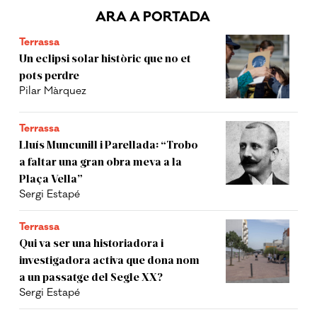
ARA A PORTADA
Terrassa
Un eclipsi solar històric que no et
pots perdre
Pilar Màrquez
Terrassa
Lluís Muncunill i Parellada: “Trobo
a faltar una gran obra meva a la
Plaça Vella”
Sergi Estapé
Terrassa
Qui va ser una historiadora i
investigadora activa que dona nom
a un passatge del Segle XX?
Sergi Estapé