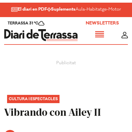
El diari en PDF
Suplements
Aula
-
Habitatge
-
Motor
-
Salu
NEWSLETTERS
TERRASSA 31 ºC
CULTURA I ESPECTACLES
Vibrando con Ailey II