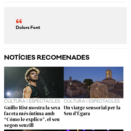
Dolors Font
NOTÍCIES RECOMENADES
CULTURA I ESPECTACLES
CULTURA I ESPECTACLES
Guillo Rist mostra la seva
Un viatge sensorial per la
faceta més íntima amb
Seu d’Ègara
“Cómo le explico”, el seu
segon senzill