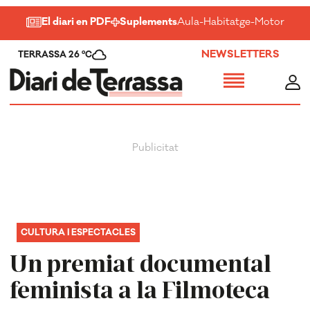
El diari en PDF
Suplements
Aula
-
Habitatge
-
Motor
-
Salu
NEWSLETTERS
TERRASSA 26 ºC
CULTURA I ESPECTACLES
Un premiat documental
feminista a la Filmoteca