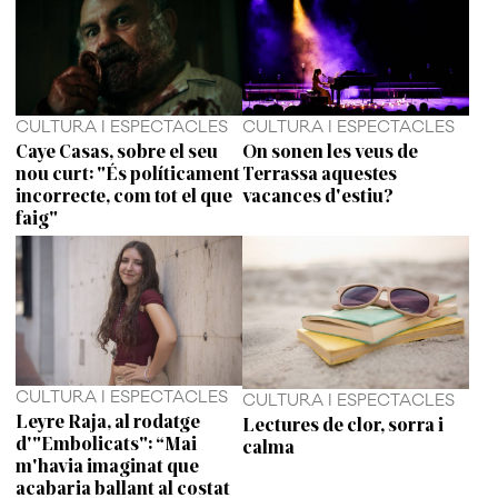
CULTURA I ESPECTACLES
CULTURA I ESPECTACLES
Caye Casas, sobre el seu
On sonen les veus de
nou curt: "És políticament
Terrassa aquestes
incorrecte, com tot el que
vacances d'estiu?
faig"
CULTURA I ESPECTACLES
CULTURA I ESPECTACLES
Leyre Raja, al rodatge
Lectures de clor, sorra i
d'"Embolicats": “Mai
calma
m'havia imaginat que
acabaria ballant al costat