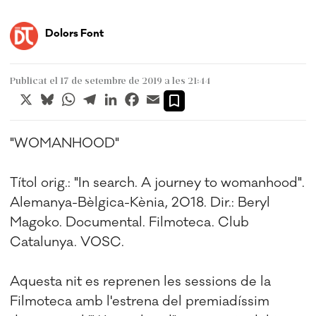
Dolors Font
Publicat el 17 de setembre de 2019 a les 21:44
X
Bluesky
WhatsApp
Telegram
LinkedIn
Facebook
Email
"WOMANHOOD"
Títol orig.: "In search. A journey to womanhood".
Alemanya-Bèlgica-Kènia, 2018. Dir.: Beryl
Magoko. Documental. Filmoteca. Club
Catalunya. VOSC.
Aquesta nit es reprenen les sessions de la
Filmoteca amb l'estrena del premiadíssim