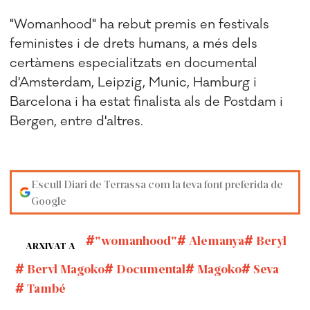
"Womanhood" ha rebut premis en festivals
feministes i de drets humans, a més dels
certàmens especialitzats en documental
d'Amsterdam, Leipzig, Munic, Hamburg i
Barcelona i ha estat finalista als de Postdam i
Bergen, entre d'altres.
Escull Diari de Terrassa com la teva font preferida de
Google
"womanhood"
Alemanya
Beryl
ARXIVAT A
Beryl Magoko
Documental
Magoko
Seva
També