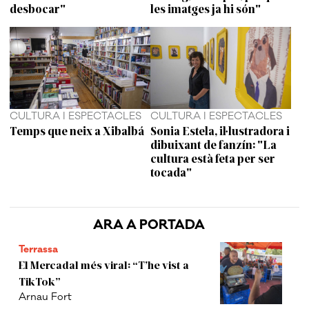
desbocar"
les imatges ja hi són"
CULTURA I ESPECTACLES
CULTURA I ESPECTACLES
Temps que neix a Xibalbá
Sonia Estela, il·lustradora i
dibuixant de fanzín: "La
cultura està feta per ser
tocada"
ARA A PORTADA
Terrassa
El Mercadal més viral: “T’he vist a
TikTok”
Arnau Fort