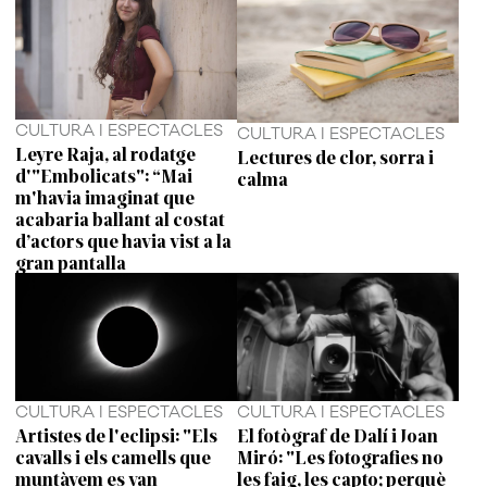
CULTURA I ESPECTACLES
CULTURA I ESPECTACLES
Leyre Raja, al rodatge
Lectures de clor, sorra i
d'"Embolicats": “Mai
calma
m'havia imaginat que
acabaria ballant al costat
d’actors que havia vist a la
gran pantalla
CULTURA I ESPECTACLES
CULTURA I ESPECTACLES
Artistes de l'eclipsi: "Els
El fotògraf de Dalí i Joan
cavalls i els camells que
Miró: "Les fotografies no
muntàvem es van
les faig, les capto; perquè