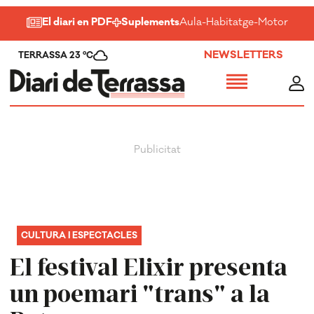
El diari en PDF
Suplements
Aula
-
Habitatge
-
Motor
-
Salu
NEWSLETTERS
TERRASSA 23 ºC
CULTURA I ESPECTACLES
El festival Elixir presenta
un poemari "trans" a la