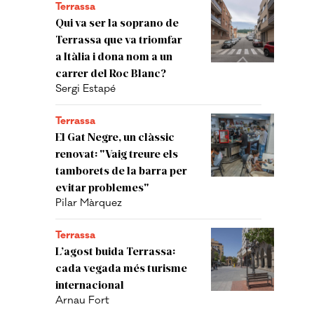
Terrassa
Qui va ser la soprano de
Terrassa que va triomfar
a Itàlia i dona nom a un
carrer del Roc Blanc?
Sergi Estapé
Terrassa
El Gat Negre, un clàssic
renovat: "Vaig treure els
tamborets de la barra per
evitar problemes"
Pilar Màrquez
Terrassa
L’agost buida Terrassa:
cada vegada més turisme
internacional
Arnau Fort