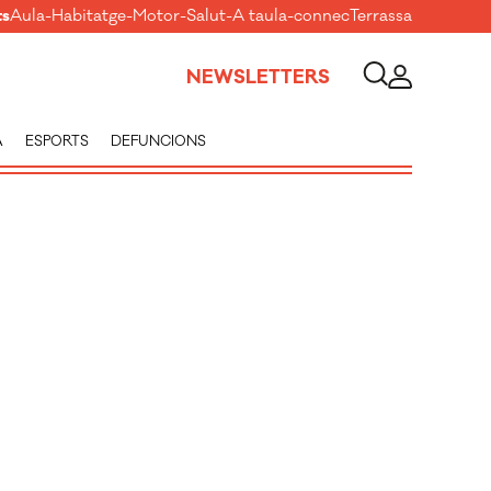
ts
Aula
-
Habitatge
-
Motor
-
Salut
-
A taula
-
connecTerrassa
NEWSLETTERS
A
ESPORTS
DEFUNCIONS