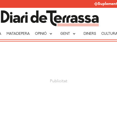
Suplemen
expand_more
expand_more
A
MATADEPERA
OPINIÓ
GENT
DINERS
CULTUR