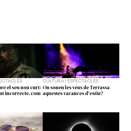
PECTACLES
CULTURA I ESPECTACLES
re el seu nou curt:
On sonen les veus de Terrassa
nt incorrecte, com
aquestes vacances d'estiu?