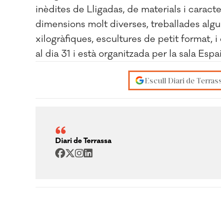
inèdites de Lligadas, de materials i caract
dimensions molt diverses, treballades alg
xilogràfiques, escultures de petit format, i 
al dia 31 i està organitzada per la sala Espa
Escull Diari de Terras
Diari de Terrassa