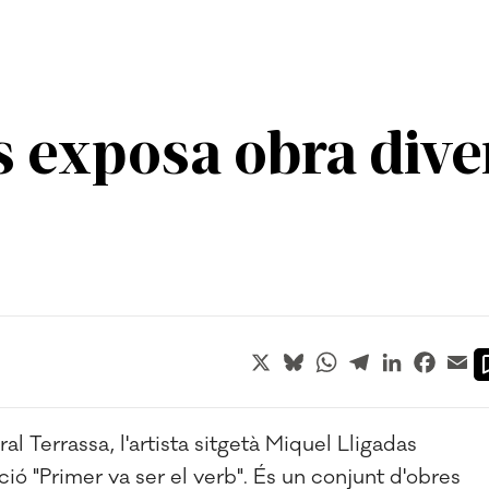
 exposa obra diver
X
Bluesky
WhatsApp
Telegram
LinkedIn
Faceb
Em
al Terrassa, l'artista sitgetà Miquel Lligadas
ició "Primer va ser el verb". És un conjunt d'obres