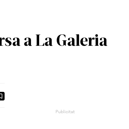
sa a La Galeria
ook
ail