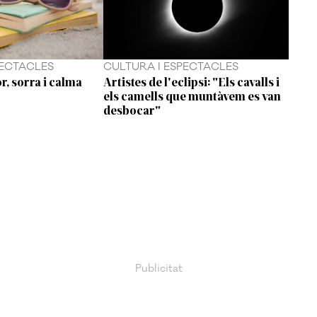
PECTACLES
CULTURA I ESPECTACLES
r, sorra i calma
Artistes de l'eclipsi: "Els cavalls i
els camells que muntàvem es van
desbocar"