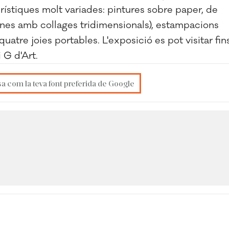
erístiques molt variades: pintures sobre paper, de
unes amb collages tridimensionals), estampacions
quatre joies portables. L'exposició es pot visitar fin
i G d'Art.
sa com la teva font preferida de Google