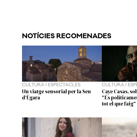
NOTÍCIES RECOMENADES
CULTURA I ESPECTACLES
CULTURA I ES
Un viatge sensorial per la Seu
Caye Casas, sob
d’Ègara
"És políticame
tot el que faig"