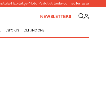
ts
Aula
-
Habitatge
-
Motor
-
Salut
-
A taula
-
connecTerrassa
NEWSLETTERS
A
ESPORTS
DEFUNCIONS