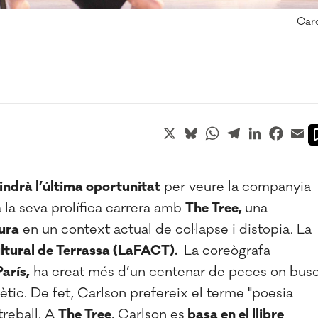
Caro
X
Bluesky
WhatsApp
Telegram
LinkedIn
Faceb
Em
indrà l’última oportunitat
per veure la companyia
za la seva prolífica carrera amb
The Tree,
una
tura
en un context actual de col·lapse i distopia.
La
ultural de Terrassa (LaFACT).
La coreògrafa
arís,
ha creat més d’un centenar de peces on bus
ètic. De fet, Carlson prefereix el terme "poesia
treball. A
The Tree
, Carlson es
basa en el llibre