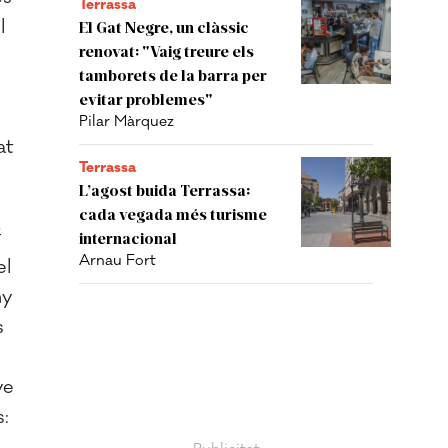
Terrassa
l
El Gat Negre, un clàssic
renovat: "Vaig treure els
tamborets de la barra per
evitar problemes"
Pilar Màrquez
at
Terrassa
L’agost buida Terrassa:
cada vegada més turisme
f
internacional
Arnau Fort
el
ny
s
ye
: