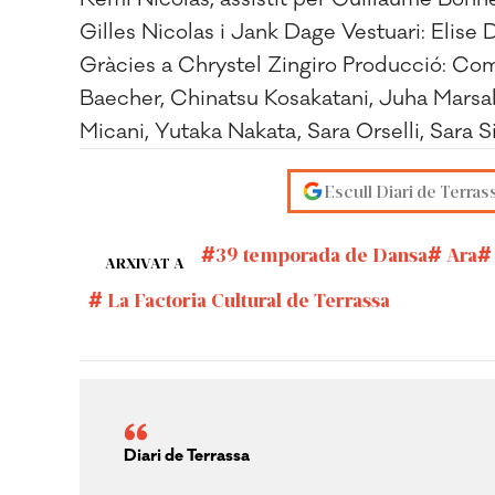
Gilles Nicolas i Jank Dage Vestuari: Elise 
Gràcies a Chrystel Zingiro Producció: Co
Baecher, Chinatsu Kosakatani, Juha Marsal
Micani, Yutaka Nakata, Sara Orselli, Sara 
Escull Diari de Terras
39 temporada de Dansa
Ara
ARXIVAT A
La Factoria Cultural de Terrassa
Diari de Terrassa