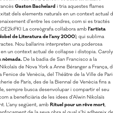
 francès
Gaston Bachelard
i tria aquestes flames
xitat dels elements naturals en un context actual 
renaixement d’entre les cendres, com si es tractés
1RCE2kiFKI La coreògrafa col·labora amb
l’artista
obel de Literatura de l’any 2000
), qui sublima
ractes. Nou ballarins interpreten una poderosa
 en un context actual de col·lapse i distopia. Carol
a
nòmada.
De la badia de San Francisco a la
 Nikolaïs de Nova York a Anne Béranger a França, d
a Fenice de Venècia, del Théâtre de la Ville de Pari
cherie de París, des de la Biennal de Venècia fins a
le, sempre busca desenvolupar i compartir el seu
 com a beneficiària de les idees d’Alwin Nikolaïs
t. L’any següent, amb
Rituel pour un rêve mort
,
enfocament de la seva obra al qual s’hi adhereix d