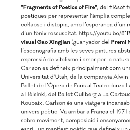
"Fragments of Poetics of Fire"
, del filòsof
poètiques per representar l’àmplia comple
col·lapse i distopia, amb l’esperança d’un 
d’un fènix ressuscitat. https://youtu.be/8
visual Gao Xingjian
(guanyador del
Premi N
l’escenografia amb les seves pintures abst
expressió de vitalisme i amor per la natura
Carlson es defineix principalment com un
Universitat d’Utah, de la companyia Alwin
Ballet de l’Òpera de París al Teatrodanza L
a Hèlsinki, del Ballet Cullberg a La Cartou
Roubaix, Carlson és una viatgera incansab
univers poètic. Va arribar a França el 1971
sobre moviment, composició i ensenyamen
escriu un manifest poètic que defineix un 