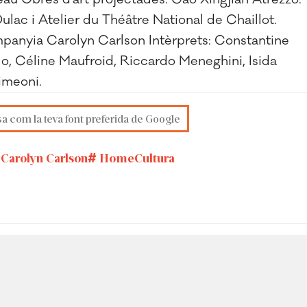
Dulac i Atelier du Théâtre National de Chaillot.
mpanyia Carolyn Carlson Intèrprets: Constantine
o, Céline Maufroid, Riccardo Meneghini, Isida
Simeoni.
sa com la teva font preferida de Google
Carolyn Carlson
HomeCultura