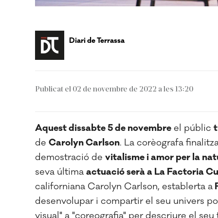
Diari de Terrassa
Publicat el 02 de novembre de 2022 a les 13:20
Aquest dissabte 5 de novembre
el públic
t
de
Carolyn Carlson
. La corèogr
afa finalit
demostració de
vitalisme i amor per la na
seva última
actuació serà a La Factoria C
californiana Carolyn Carlson, establerta a
P
desenvolupar i compartir el seu univers po
visual" a "coreografia" per descriure el seu 