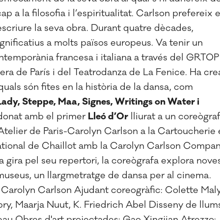
 a la filosofia i l’espiritualitat. Carlson prefereix e
descriure la seva obra. Durant quatre dècades,
ignificatius a molts països europeus. Va tenir un
ntemporània francesa i italiana a través del GRTOP
pera de París i del Teatrodanza de La Fenice. Ha cre
uals són fites en la història de la dansa, com
 Lady, Steppe, Maa, Signes, Writings on Water i
ardonat amb el primer
Lleó d’Or
lliurat a un coreògra
Atelier de Paris-Carolyn Carlson a la Cartoucherie 
 National de Chaillot amb la Carolyn Carlson Compa
 gira pel seu repertori, la coreògrafa explora nove
museus, un llargmetratge de dansa per al cinema.
 Carolyn Carlson Ajudant coreogràfic: Colette Mal
y, Maarja Nuut, K. Friedrich Abel Disseny de llums
eau Obres d'art projectades: Gao Xingjian Atrezzo: