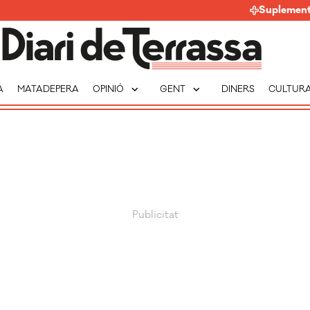
Suplemen
expand_more
expand_more
A
MATADEPERA
OPINIÓ
GENT
DINERS
CULTUR