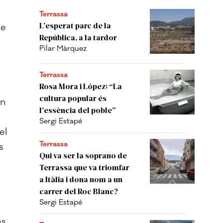
Terrassa
L’esperat parc de la
de
República, a la tardor
Pilar Màrquez
Terrassa
Rosa Mora i López: “La
cultura popular és
yn
l’essència del poble”
Sergi Estapé
el
Terrassa
s
Qui va ser la soprano de
Terrassa que va triomfar
a Itàlia i dona nom a un
carrer del Roc Blanc?
Sergi Estapé
es