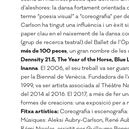
d’aleshores: la dansa fortament orientada cap
terme “poesia visual” a “coreografia” per 
Carlson ha tingut una influència i un èxit s
paper clau en el naixement de la dansa co
(grup de recerca teatral) del Ballet de l’Ò
més de 100 peces
, un gran nombre de les q
Dennsity 21.5, The Year of the Horse, Blue
Inanna
. El 2006, el seu treball va ser gu
per la Biennal de Venècia. Fundadora de l’
1999, va ser artista associada al Théâtre
del 2014 al 2016. El 2017, a més de fer una
formes de creacions: una exposició per a 
Fitxa artística:
Coreografia i escenografia:
Músiques: Aleksi Aubry-Carlson, René Aubr
Rémi Nicolas, assistit per Guillaume Bonn