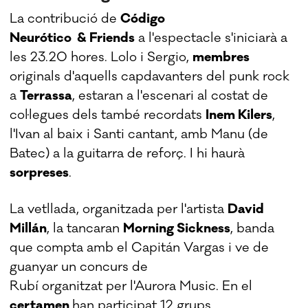
La contribució de
Código
Neurótico & Friends
a l'espectacle s'iniciarà a
les 23.20 hores. Lolo i Sergio,
membres
originals d'aquells capdavanters del punk rock
a
Terrassa
, estaran a l'escenari al costat de
col·legues dels també recordats
Inem Kilers
,
l'Ivan al baix i Santi cantant, amb Manu (de
Batec) a la guitarra de reforç. I hi haurà
sorpreses
.
La vetllada, organitzada per l'artista
David
Millán
, la tancaran
Morning Sickness
, banda
que compta amb el Capitán Vargas i ve de
guanyar un concurs de
Rubí organitzat per l'Aurora Music. En el
certamen
han participat 12 grups