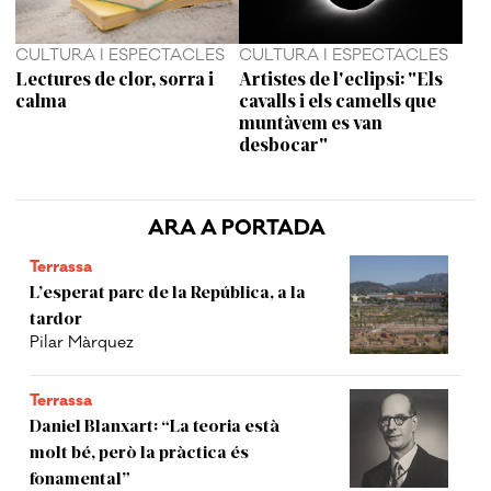
CULTURA I ESPECTACLES
CULTURA I ESPECTACLES
Lectures de clor, sorra i
Artistes de l'eclipsi: "Els
calma
cavalls i els camells que
muntàvem es van
desbocar"
ARA A PORTADA
Terrassa
L’esperat parc de la República, a la
tardor
Pilar Màrquez
Terrassa
Daniel Blanxart: “La teoria està
molt bé, però la pràctica és
fonamental”