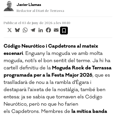
Javier Llamas
Redactor al Diari de Terrassa
Publicat el 03 de juny de 2026 a les 00:10
X
Bluesky
WhatsApp
Telegram
LinkedIn
Facebook
Email
Código Neurótico i Capdetrons al mateix
escenari
. Enguany la moguda ve amb molta
moguda, noti's el bon sentit del terme. Ja hi ha
cartell definitiu de la
Moguda Rock de Terrassa
programada per a la Festa Major 2026
, que es
traslladarà de nou a la rambla d'Ègara i
destaparà l'aixeta de la nostàlgia, també ben
entesa: ja se sabia que tornaven els Código
Neurótico, però no que ho farien
els Capdetrons. Membres de
la mítica banda