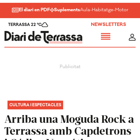
El diari en PDF
Suplements
Aula
-
Habitatge
-
Motor
-
Salu
NEWSLETTERS
TERRASSA 22 ºC
CULTURA I ESPECTACLES
Arriba una Moguda Rock a
Terrassa amb Capdetrons