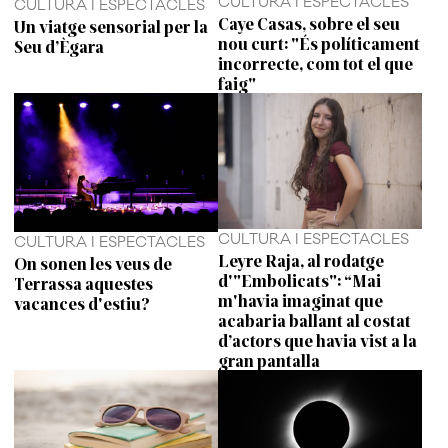
CULTURA I ESPECTACLES
CULTURA I ESPECTACLES
Caye Casas, sobre el seu
Un viatge sensorial per la
nou curt: "És políticament
Seu d’Ègara
incorrecte, com tot el que
faig"
CULTURA I ESPECTACLES
CULTURA I ESPECTACLES
Leyre Raja, al rodatge
On sonen les veus de
d'"Embolicats": “Mai
Terrassa aquestes
m'havia imaginat que
vacances d'estiu?
acabaria ballant al costat
d’actors que havia vist a la
gran pantalla