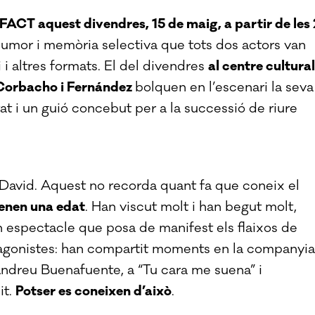
FACT aquest divendres, 15 de maig, a partir de les 
humor i memòria selectiva que tots dos actors van
 i altres formats. El del divendres
al centre cultural
orbacho i Fernández
bolquen en l’escenari la seva
tat i un guió concebut per a la successió de riure
 David. Aquest no recorda quant fa que coneix el
enen una edat
. Han viscut molt i han begut molt,
n espectacle que posa de manifest els flaixos de
otagonistes: han compartit moments en la companyia
dreu Buenafuente, a “Tu cara me suena” i
it.
Potser es coneixen d’això
.