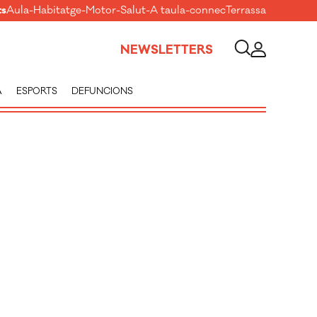
ts
Aula
-
Habitatge
-
Motor
-
Salut
-
A taula
-
connecTerrassa
NEWSLETTERS
A
ESPORTS
DEFUNCIONS