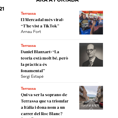
ARA A PORTADA
21
Terrassa
El Mercadal més viral:
“T’he vist a TikTok”
Arnau Fort
Terrassa
Daniel Blanxart: “La
teoria està molt bé, però
la pràctica és
fonamental”
Sergi Estapé
Terrassa
Qui va ser la soprano de
Terrassa que va triomfar
a Itàlia i dona nom a un
carrer del Roc Blanc?