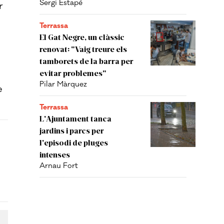
Sergi Estapé
r
Terrassa
El Gat Negre, un clàssic
renovat: "Vaig treure els
tamborets de la barra per
evitar problemes"
Pilar Màrquez
e
Terrassa
L'Ajuntament tanca
jardins i parcs per
l'episodi de pluges
intenses
Arnau Fort