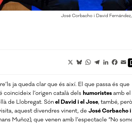
José Corbacho i David Fernández, 
X
Bluesky
WhatsApp
Telegram
LinkedIn
Faceb
Em
re’ls ja queda clar que és així. El que passa és que
é coincideix l’origen català dels
humoristes
amb el
llà de Llobregat. Són
el David i el Jose
, també, per
visita, aquest divendres vinent, de
José Corbacho i
rmans Muñoz), que venen amb l’espectacle “No som