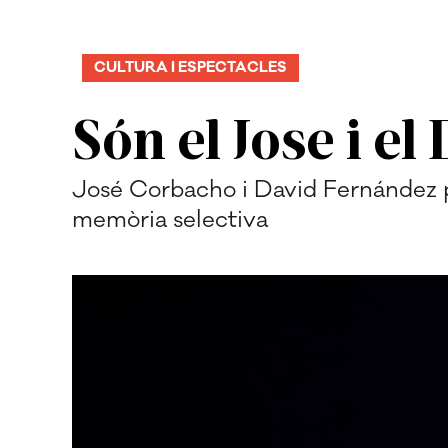
CULTURA I ESPECTACLES
Són el Jose i e
José Corbacho i David Fernández p
memòria selectiva