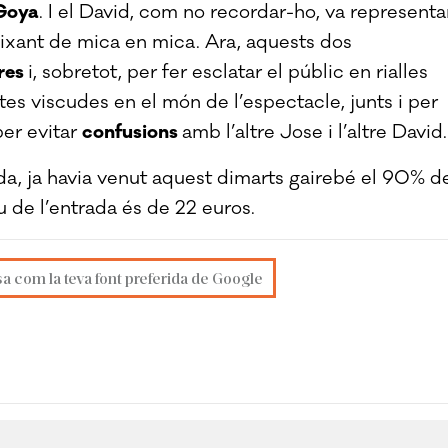
 Goya
. I el David, com no recordar-ho, va representa
caixant de mica en mica. Ara, aquests dos
ures
i, sobretot, per fer esclatar el públic en rialles
es viscudes en el món de l’espectacle, junts i per
per evitar
confusions
amb l’altre Jose i l’altre David.
da, ja havia venut aquest dimarts gairebé el 90% d
 de l’entrada és de 22 euros.
sa com la teva font preferida de Google