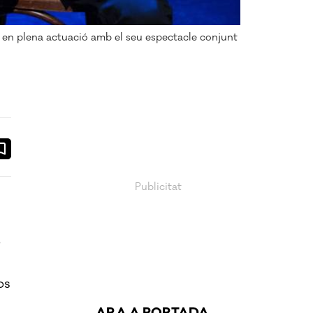
en plena actuació amb el seu espectacle conjunt
ook
ail
ò
os