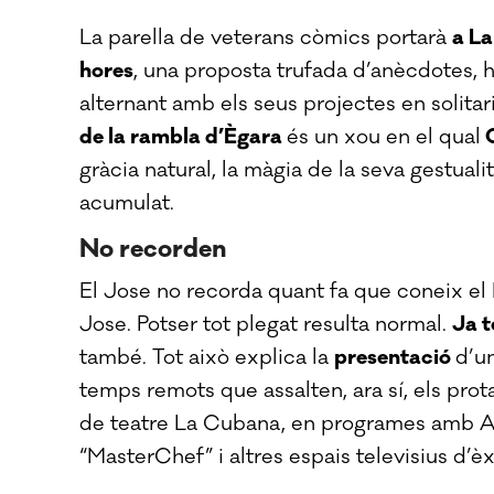
La parella de veterans còmics portarà
a La
hores
, una proposta trufada d’anècdotes, 
alternant amb els seus projectes en solitari
de la rambla d’Ègara
és un xou en el qual
C
gràcia natural, la màgia de la seva gestuali
acumulat.
No recorden
El Jose no recorda quant fa que coneix el
Jose. Potser tot plegat resulta normal.
Ja t
també. Tot això explica la
presentació
d’u
temps remots que assalten, ara sí, els pr
de teatre La Cubana, en programes amb An
“MasterChef” i altres espais televisius d’èx