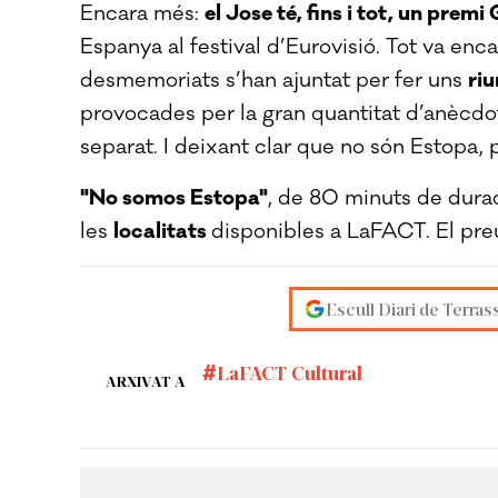
Encara més:
el Jose té, fins i tot, un premi
Espanya al festival d’Eurovisió. Tot va en
desmemoriats s’han ajuntat per fer uns
ri
provocades per la gran quantitat d’anècdot
separat. I deixant clar que no són Estopa, 
"No somos Estopa"
, de 80 minuts de dura
les
localitats
disponibles a LaFACT. El preu
Escull Diari de Terras
LaFACT Cultural
ARXIVAT A