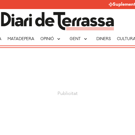
Suplemen
expand_more
expand_more
A
MATADEPERA
OPINIÓ
GENT
DINERS
CULTUR