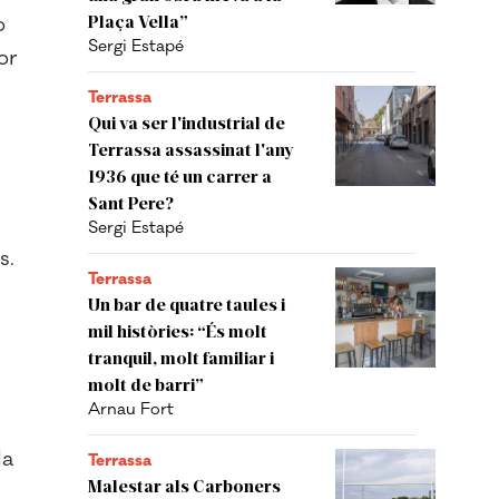
Plaça Vella”
o
Sergi Estapé
or
Terrassa
Qui va ser l'industrial de
Terrassa assassinat l'any
1936 que té un carrer a
Sant Pere?
Sergi Estapé
s.
Terrassa
Un bar de quatre taules i
mil històries: “És molt
tranquil, molt familiar i
molt de barri”
Arnau Fort
da
Terrassa
Malestar als Carboners