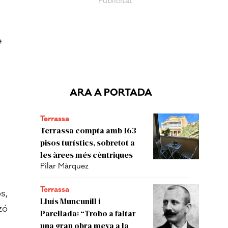
e
s
ARA A PORTADA
Terrassa
Terrassa compta amb 163
pisos turístics, sobretot a
les àrees més cèntriques
Pilar Màrquez
Terrassa
s,
Lluís Muncunill i
zó
Parellada: “Trobo a faltar
una gran obra meva a la