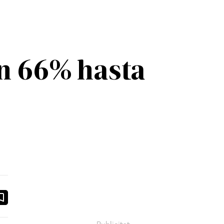
un 66% hasta
ook
ail