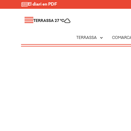
El diari en PDF
TERRASSA 27 ºC
expand_more
TERRASSA
COMARC