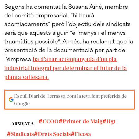
Segons ha comentat la Susana Ainé, membre
del comitè empresarial, “hi haurà
acomiadaments” però l’objectiu dels sindicats
serà que aquests siguin “el menys i el menys
traumàtics possible”. A més, ha reclamat que la
presentació de la documentació per part de
ha d’anar acompanyada d’un pla
l’empresa
industrial integral per determinar el futur de la
planta vallesana.
Escull Diari de Terrassa com la teva font preferida de
Google
CCOO
Primer de Maig
Ugt
ARXIVAT A
Sindicats
Drets Socials
Ficosa