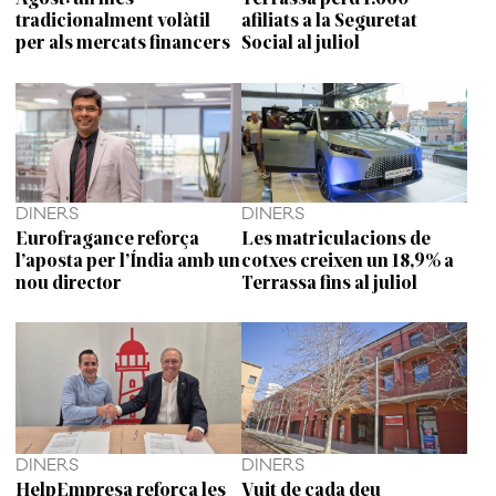
tradicionalment volàtil
afiliats a la Seguretat
per als mercats financers
Social al juliol
DINERS
DINERS
Eurofragance reforça
Les matriculacions de
l’aposta per l’Índia amb un
cotxes creixen un 18,9% a
nou director
Terrassa fins al juliol
DINERS
DINERS
HelpEmpresa reforça les
Vuit de cada deu