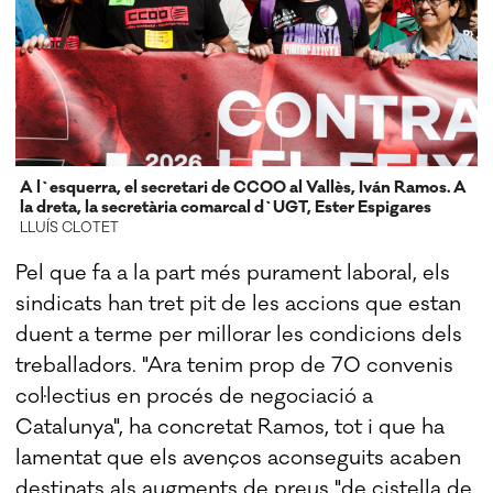
A l`esquerra, el secretari de CCOO al Vallès, Iván Ramos. A
la dreta, la secretària comarcal d`UGT, Ester Espigares
LLUÍS CLOTET
Pel que fa a la part més purament laboral, els
sindicats han tret pit de les accions que estan
duent a terme per millorar les condicions dels
treballadors. "Ara tenim prop de 70 convenis
col·lectius en procés de negociació a
Catalunya", ha concretat Ramos, tot i que ha
lamentat que els avenços aconseguits acaben
destinats als augments de preus "de cistella de