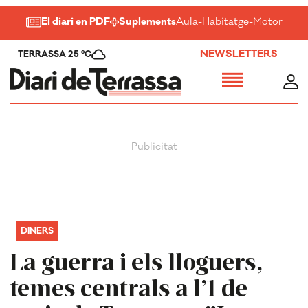
El diari en PDF
Suplements
Aula
-
Habitatge
-
Motor
-
Salu
NEWSLETTERS
TERRASSA 25 ºC
DINERS
La guerra i els lloguers,
temes centrals a l’1 de