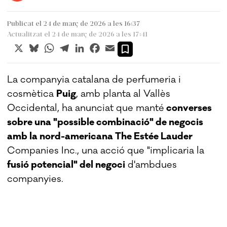
Publicat el 24 de març de 2026 a les 16:37
Actualitzat el 24 de març de 2026 a les 17:41
X
Bluesky
WhatsApp
Telegram
LinkedIn
Facebook
Email
La companyia catalana de perfumeria i
cosmètica
Puig
, amb planta al Vallès
Occidental, ha anunciat que manté
converses
sobre una "possible combinació" de negocis
amb la nord-americana The Estée Lauder
Companies Inc., una acció que "implicaria la
fusió potencial" del negoci
d'ambdues
companyies.