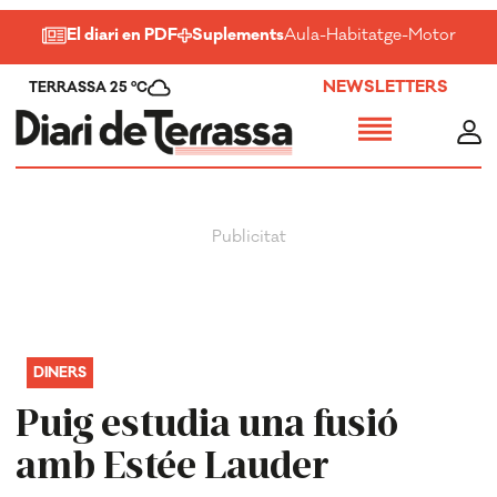
El diari en PDF
Suplements
Aula
-
Habitatge
-
Motor
-
Salu
NEWSLETTERS
TERRASSA 25 ºC
DINERS
Puig estudia una fusió
amb Estée Lauder