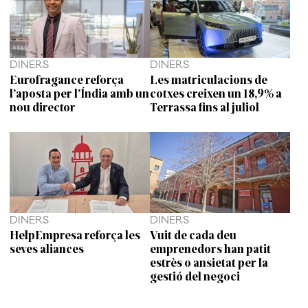
DINERS
DINERS
Eurofragance reforça
Les matriculacions de
l’aposta per l’Índia amb un
cotxes creixen un 18,9% a
nou director
Terrassa fins al juliol
DINERS
DINERS
HelpEmpresa reforça les
Vuit de cada deu
seves aliances
emprenedors han patit
estrès o ansietat per la
gestió del negoci