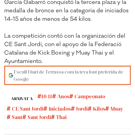
García Gabarró conquistó la tercera plaza y la
medalla de bronce en la categoria de iniciados
14-15 años de menos de 54 kilos.
La competición contó con la organización del
CE Sant Jordi, con el apoyo de la Federació
Catalana de Kick Boxing y Muay Thai y el
Ayuntamiento.
Escull Diari de Terrassa com la teva font preferida de
Google
10 11
Anos
Campeonato
ARXIVAT A
CE Sant Jordi
Iniciados
Jordi
Kilos
Muay
Sant
Sant Jordi
Thai