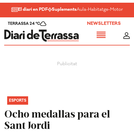
El diari en PDF
Suplements
Aula
-
Habitatge
-
Motor
-
Salu
NEWSLETTERS
TERRASSA 24 ºC
ESPORTS
Ocho medallas para el
Sant Jordi