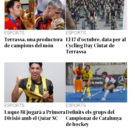
ESPORTS
ESPORTS
Terrassa, una productora
El 17 d’octubre, data per al
de campions del món
Cycling Day Ciutat de
Terrassa
ESPORTS
ESPORTS
Luque JR jugarà a Primera
Definits els grups del
Divisió amb el Qatar SC
Campionat de Catalunya
de hockey