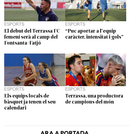
ESPORTS
ESPORTS
El debut del Terrassa FC
“Puc aportar a l'equip
femení serà al camp del
caràcter, intensitat i gols”
Fontsanta-Fatjó
ESPORTS
ESPORTS
Els equips locals de
Terrassa, una productora
bàsquet ja tenen el seu
de campions del món
calendari
ARA A PORTADA