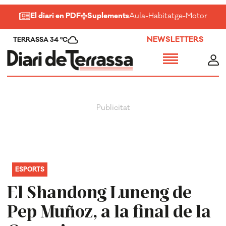
El diari en PDF
Suplements
Aula
-
Habitatge
-
Motor
-
Salu
NEWSLETTERS
TERRASSA 34 ºC
ESPORTS
El Shandong Luneng de
Pep Muñoz, a la final de la