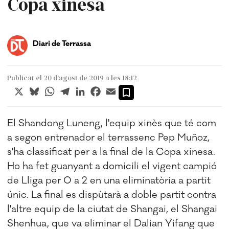
Copa xinesa
Diari de Terrassa
Publicat el 20 d’agost de 2019 a les 18:12
X
Bluesky
WhatsApp
Telegram
LinkedIn
Facebook
Email
El Shandong Luneng, l'equip xinès que té com
a segon entrenador el terrassenc Pep Muñoz,
s'ha classificat per a la final de la Copa xinesa.
Ho ha fet guanyant a domicili el vigent campió
de Lliga per 0 a 2 en una eliminatòria a partit
únic. La final es dispùtarà a doble partit contra
l'altre equip de la ciutat de Shangai, el Shangai
Shenhua, que va eliminar el Dalian Yifang que