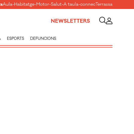
ts
Aula
-
Habitatge
-
Motor
-
Salut
-
A taula
-
connecTerrassa
NEWSLETTERS
A
ESPORTS
DEFUNCIONS