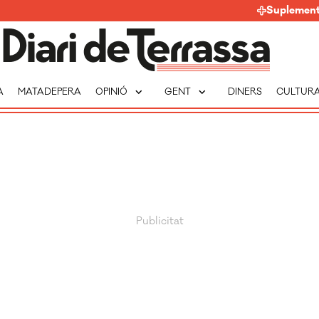
Suplemen
expand_more
expand_more
A
MATADEPERA
OPINIÓ
GENT
DINERS
CULTUR