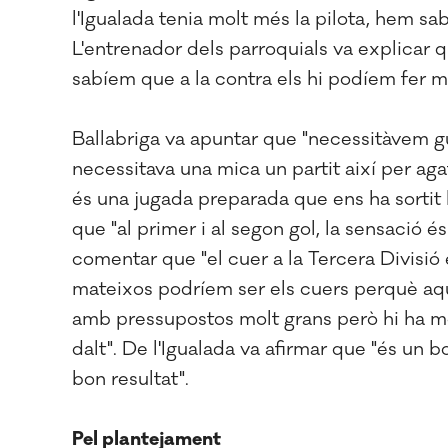
l'Igualada tenia molt més la pilota, hem sa
L'entrenador dels parroquials va explicar 
sabíem que a la contra els hi podíem fer ma
Ballabriga va apuntar que "necessitàvem gu
necessitava una mica un partit així per aga
és una jugada preparada que ens ha sortit b
que "al primer i al segon gol, la sensació é
comentar que "el cuer a la Tercera Divisió
mateixos podríem ser els cuers perquè aqu
amb pressupostos molt grans però hi ha mol
dalt". De l'Igualada va afirmar que "és un
bon resultat".
Pel plantejament