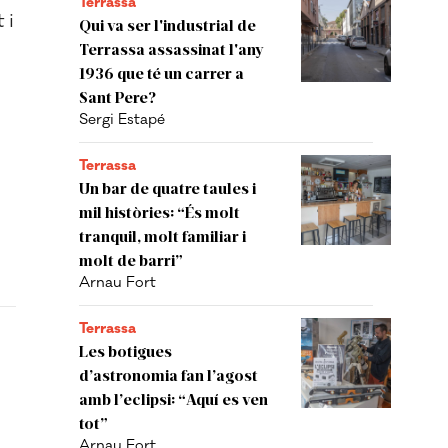
Terrassa
 i
Qui va ser l'industrial de
Terrassa assassinat l'any
1936 que té un carrer a
Sant Pere?
Sergi Estapé
Terrassa
Un bar de quatre taules i
mil històries: “És molt
tranquil, molt familiar i
molt de barri”
Arnau Fort
Terrassa
Les botigues
d’astronomia fan l’agost
amb l’eclipsi: “Aquí es ven
tot”
Arnau Fort