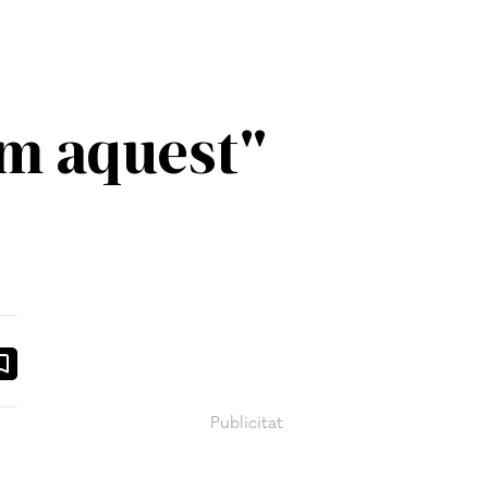
om aquest"
ook
ail