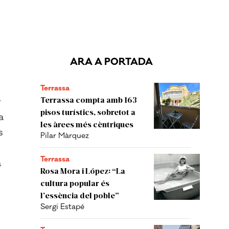
ARA A PORTADA
Terrassa
Terrassa compta amb 163
r
pisos turístics, sobretot a
a
les àrees més cèntriques
s
Pilar Màrquez
Terrassa
a
Rosa Mora i López: “La
cultura popular és
l’essència del poble”
Sergi Estapé