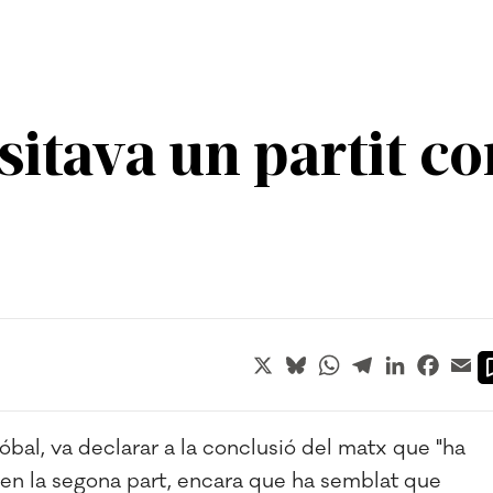
sitava un partit c
X
Bluesky
WhatsApp
Telegram
LinkedIn
Faceb
Em
óbal, va declarar a la conclusió del matx que "ha
i en la segona part, encara que ha semblat que