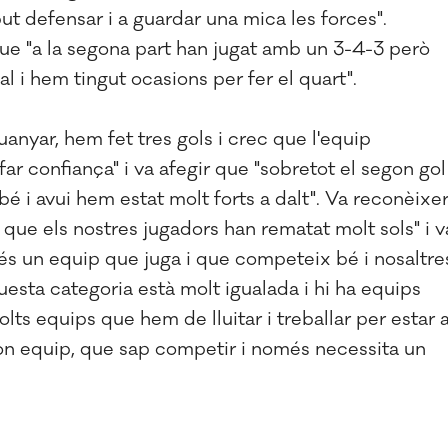
but defensar i a guardar una mica les forces".
que "a la segona part han jugat amb un 3-4-3 però
l i hem tingut ocasions per fer el quart".
anyar, hem fet tres gols i crec que l'equip
far confiança" i va afegir que "sobretot el segon gol
é i avui hem estat molt forts a dalt". Va reconèixe
s que els nostres jugadors han rematat molt sols" i v
 és un equip que juga i que competeix bé i nosaltre
esta categoria està molt igualada i hi ha equips
ts equips que hem de lluitar i treballar per estar 
 bon equip, que sap competir i només necessita un