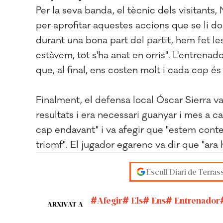
Per la seva banda, el tècnic dels visitants,
per aprofitar aquestes accions que se li do
durant una bona part del partit, hem fet le
estàvem, tot s'ha anat en orris". L'entrenad
que, al final, ens costen molt i cada cop és 
Finalment, el defensa local Óscar Sierra v
resultats i era necessari guanyar i mes a c
cap endavant" i va afegir que "estem cont
triomf". El jugador egarenc va dir que "ara
Escull Diari de Terras
Afegir
Els
Ens
Entrenador
ARXIVAT A