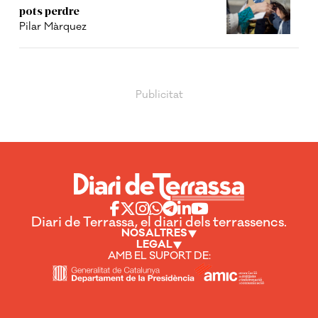
pots perdre
Pilar Màrquez
Diari de Terrassa, el diari dels terrassencs.
NOSALTRES
LEGAL
AMB EL SUPORT DE: