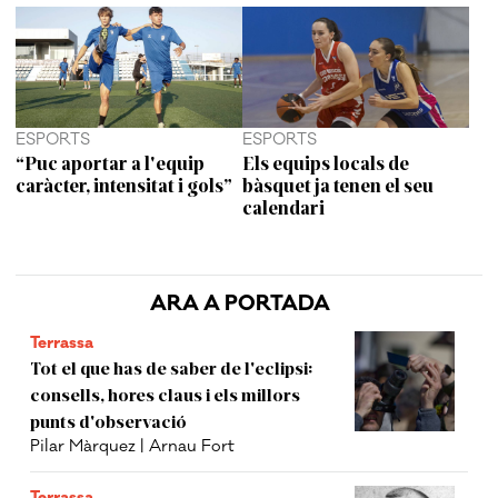
ESPORTS
ESPORTS
“Puc aportar a l'equip
Els equips locals de
caràcter, intensitat i gols”
bàsquet ja tenen el seu
calendari
ARA A PORTADA
Terrassa
Tot el que has de saber de l'eclipsi:
consells, hores claus i els millors
punts d'observació
Pilar Màrquez | Arnau Fort
Terrassa