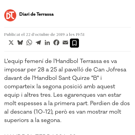
Diari de Terrassa
Publicat el 22 d’octubre de 2019 a les 19:51
X
Bluesky
WhatsApp
Telegram
LinkedIn
Facebook
Email
L'equip femení de l'Handbol Terrassa es va
imposar per 28 a 25 al pavelló de Can Jofresa
davant de l'Handbol Sant Quirze "B" i
comparteix la segona posició amb aquest
equip i altres tres. Les egarenques van estar
molt espesses a la primera part. Perdien de dos
al descans (10-12), però es van mostrar molt
superiors a la segona.