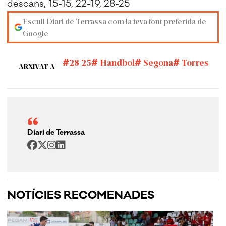
descans, 15-15, 22-19, 28-25
Escull Diari de Terrassa com la teva font preferida de
Google
28 25
Handbol
Segona
Torres
ARXIVAT A
Diari de Terrassa
NOTÍCIES RECOMENADES