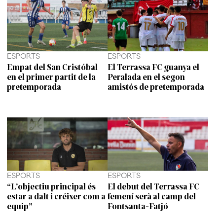
ESPORTS
ESPORTS
Empat del San Cristóbal
El Terrassa FC guanya el
en el primer partit de la
Peralada en el segon
pretemporada
amistós de pretemporada
ESPORTS
ESPORTS
“L’objectiu principal és
El debut del Terrassa FC
estar a dalt i créixer com a
femení serà al camp del
equip”
Fontsanta-Fatjó