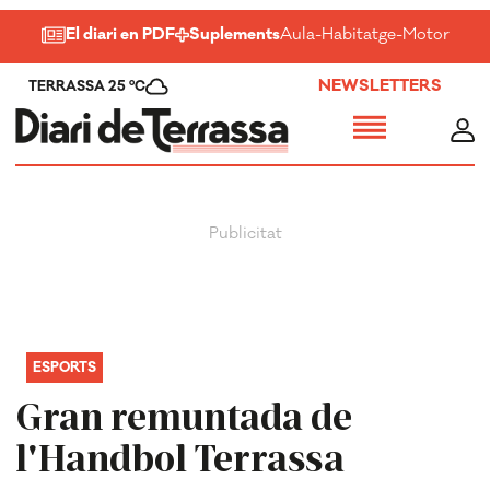
El diari en PDF
Suplements
Aula
-
Habitatge
-
Motor
-
Salu
NEWSLETTERS
TERRASSA 25 ºC
ESPORTS
Gran remuntada de
l'Handbol Terrassa