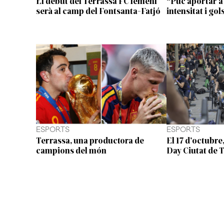
El debut del Terrassa FC femení
“Puc aportar a 
serà al camp del Fontsanta-Fatjó
intensitat i gol
ESPORTS
ESPORTS
Terrassa, una productora de
El 17 d’octubre
campions del món
Day Ciutat de 