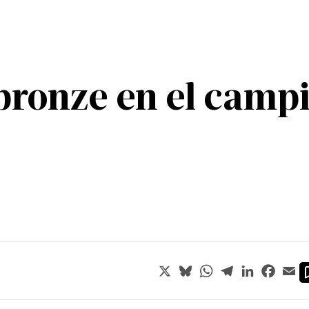
bronze en el campi
X
Bluesky
WhatsApp
Telegram
LinkedIn
Faceb
Em