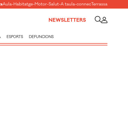
ts
Aula
-
Habitatge
-
Motor
-
Salut
-
A taula
-
connecTerrassa
NEWSLETTERS
A
ESPORTS
DEFUNCIONS