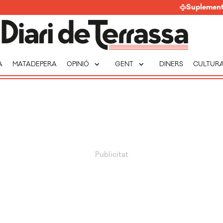
Suplemen
expand_more
expand_more
A
MATADEPERA
OPINIÓ
GENT
DINERS
CULTUR