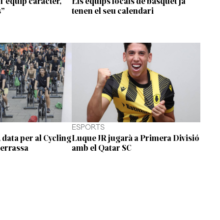
l'equip caràcter,
Els equips locals de bàsquet ja
s”
tenen el seu calendari
ESPORTS
, data per al Cycling
Luque JR jugarà a Primera Divisió
Terrassa
amb el Qatar SC