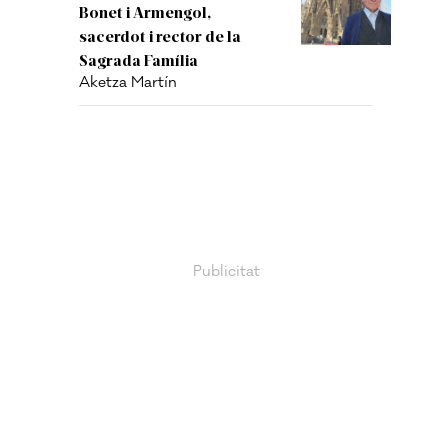
Bonet i Armengol,
sacerdot i rector de la
Sagrada Família
Aketza Martín