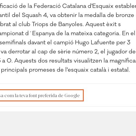
ficació de la Federació Catalana d'Esquaix estable
antil del Squash 4, va obtenir la medalla de bronze
rat al club Triops de Banyoles. Aquest èxit s
Campionat d´Espanya de la mateixa categoria. En el
semifinals davant el campió Hugo Lafuente per 3
c, va derrotar al cap de sèrie número 2, el jugador de
 a 0. Aquests dos resultats visualitzen la magnífica
principals promeses de l'esquaix català i estatal.
sa com la teva font preferida de Google