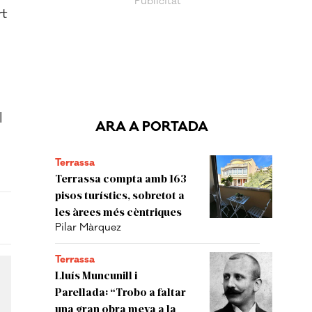
rt
l
ARA A PORTADA
Terrassa
Terrassa compta amb 163
pisos turístics, sobretot a
les àrees més cèntriques
Pilar Màrquez
Terrassa
Lluís Muncunill i
Parellada: “Trobo a faltar
una gran obra meva a la