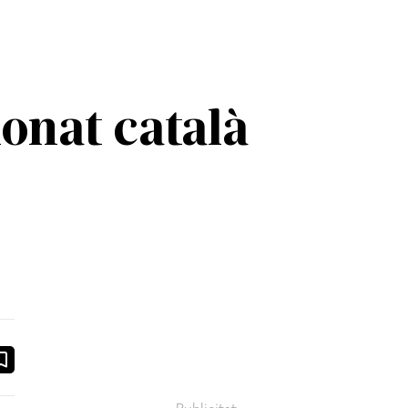
onat català
ook
ail