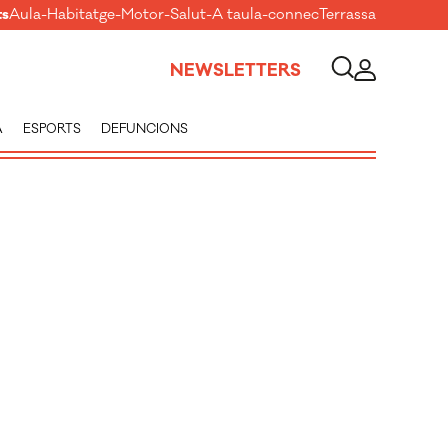
ts
Aula
-
Habitatge
-
Motor
-
Salut
-
A taula
-
connecTerrassa
NEWSLETTERS
A
ESPORTS
DEFUNCIONS