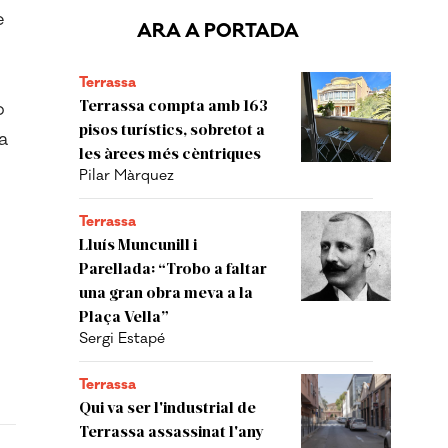
e
ARA A PORTADA
Terrassa
Terrassa compta amb 163
b
pisos turístics, sobretot a
a
les àrees més cèntriques
Pilar Màrquez
Terrassa
Lluís Muncunill i
Parellada: “Trobo a faltar
una gran obra meva a la
Plaça Vella”
Sergi Estapé
Terrassa
Qui va ser l'industrial de
Terrassa assassinat l'any