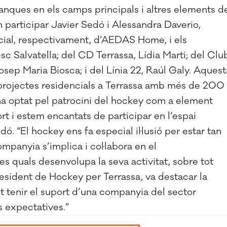
anques en els camps principals i altres elements d
n participar Javier Sedó i Alessandra Daverio,
cial, respectivament, d’AEDAS Home, i els
c Salvatella; del CD Terrassa, Lídia Marti; del Clu
Josep Maria Biosca; i del Línia 22, Raúl Galy. Aquest
 projectes residencials a Terrassa amb més de 200
 I ha optat pel patrocini del hockey com a element
ort i estem encantats de participar en l’espai
dó. “El hockey ens fa especial il·lusió per estar tan
ompanyia s’implica i col·labora en el
es quals desenvolupa la seva activitat, sobre tot
resident de Hockey per Terrassa, va destacar la
nt tenir el suport d’una companyia del sector
s expectatives.”