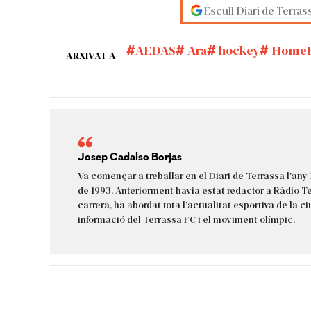
Escull Diari de Terras
AEDAS
Ara
hockey
HomeE
ARXIVAT A
Josep Cadalso Borjas
Va començar a treballar en el Diari de Terrassa l'any 
de 1993. Anteriorment havia estat redactor a Ràdio Ter
carrera, ha abordat tota l’actualitat esportiva de la c
informació del Terrassa FC i el moviment olímpic.