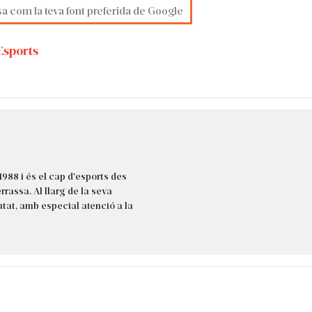
sa com la teva font preferida de Google
sports
1988 i és el cap d'esports des
rassa. Al llarg de la seva
iutat, amb especial atenció a la