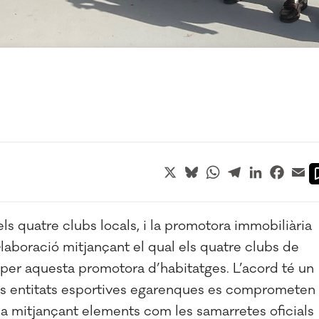
X
Bluesky
WhatsApp
Telegram
LinkedIn
Faceb
Em
ls quatre clubs locals, i la promotora immobiliària
aboració mitjançant el qual els quatre clubs de
 per aquesta promotora d’habitatges. L’acord té un
s entitats esportives egarenques es comprometen
sa mitjançant elements com les samarretes oficials