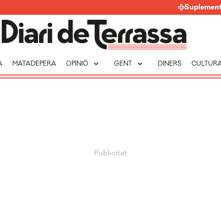
Suplemen
expand_more
expand_more
A
MATADEPERA
OPINIÓ
GENT
DINERS
CULTUR