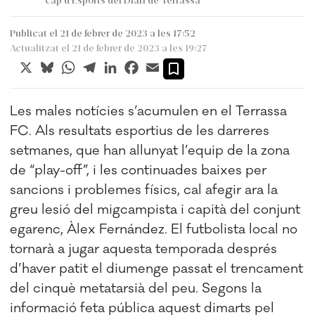
Publicat el 21 de febrer de 2023 a les 17:52
Actualitzat el 21 de febrer de 2023 a les 19:27
X
Bluesky
WhatsApp
Telegram
LinkedIn
Facebook
Email
Les males notícies s’acumulen en el Terrassa
FC. Als resultats esportius de les darreres
setmanes, que han allunyat l’equip de la zona
de “play-off”, i les continuades baixes per
sancions i problemes físics, cal afegir ara la
greu lesió del migcampista i capità del conjunt
egarenc, Àlex Fernández. El futbolista local no
tornarà a jugar aquesta temporada després
d’haver patit el diumenge passat el trencament
del cinquè metatarsià del peu. Segons la
informació feta pública aquest dimarts pel