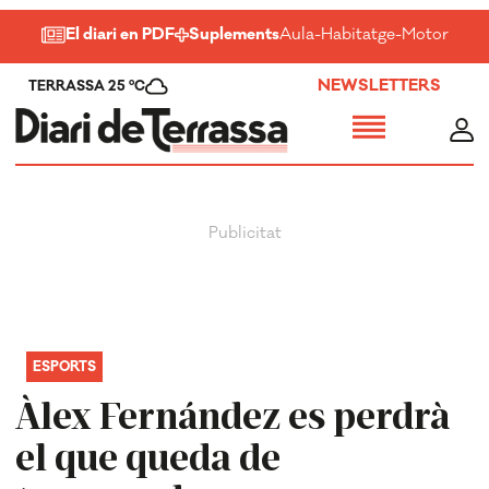
El diari en PDF
Suplements
Aula
-
Habitatge
-
Motor
-
Salu
NEWSLETTERS
TERRASSA 25 ºC
ESPORTS
Àlex Fernández es perdrà
el que queda de