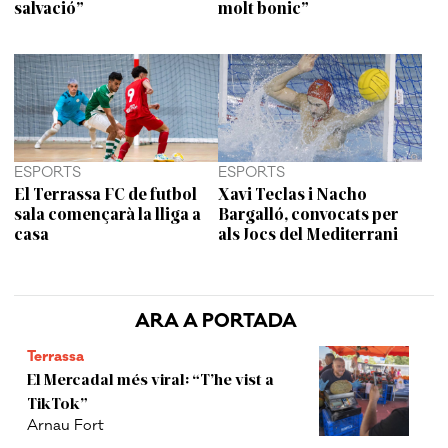
salvació”
molt bonic”
ESPORTS
ESPORTS
El Terrassa FC de futbol
Xavi Teclas i Nacho
sala començarà la lliga a
Bargalló, convocats per
casa
als Jocs del Mediterrani
ARA A PORTADA
Terrassa
El Mercadal més viral: “T’he vist a
TikTok”
Arnau Fort