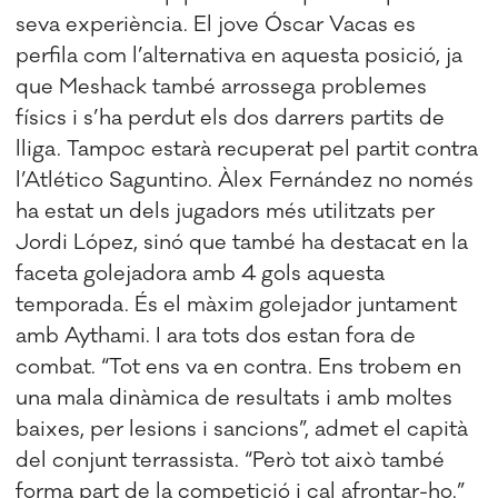
seva experiència. El jove Óscar Vacas es
perfila com l’alternativa en aquesta posició, ja
que Meshack també arrossega problemes
físics i s’ha perdut els dos darrers partits de
lliga. Tampoc estarà recuperat pel partit contra
l’Atlético Saguntino. Àlex Fernández no només
ha estat un dels jugadors més utilitzats per
Jordi López, sinó que també ha destacat en la
faceta golejadora amb 4 gols aquesta
temporada. És el màxim golejador juntament
amb Aythami. I ara tots dos estan fora de
combat. “Tot ens va en contra. Ens trobem en
una mala dinàmica de resultats i amb moltes
baixes, per lesions i sancions”, admet el capità
del conjunt terrassista. “Però tot això també
forma part de la competició i cal afrontar-ho.”