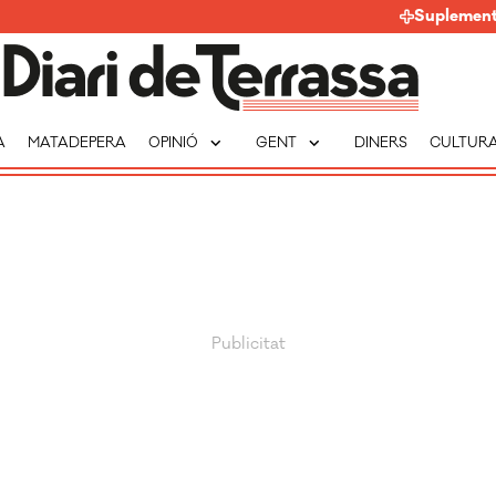
Suplemen
expand_more
expand_more
A
MATADEPERA
OPINIÓ
GENT
DINERS
CULTUR