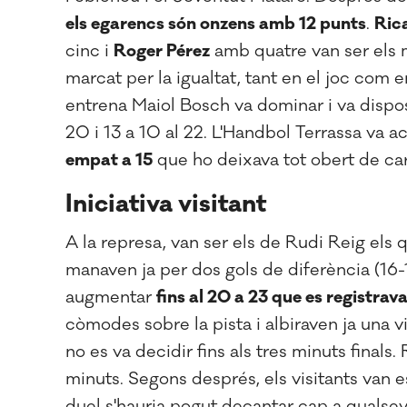
els egarencs són onzens amb 12 punts
.
Ric
cinc i
Roger Pérez
amb quatre van ser els 
marcat per la igualtat, tant en el joc com 
entrena Maiol Bosch va dominar i va disposa
20 i 13 a 10 al 22. L'Handbol Terrassa va a
empat a 15
que ho deixava tot obert de car
Iniciativa visitant
A la represa, van ser els de Rudi Reig els 
manaven ja per dos gols de diferència (16-1
augmentar
fins al 20 a 23 que es registrava
còmodes sobre la pista i albiraven ja una 
no es va decidir fins als tres minuts finals.
minuts. Segons després, els visitants van e
duel s'hauria pogut decantar cap a qualse