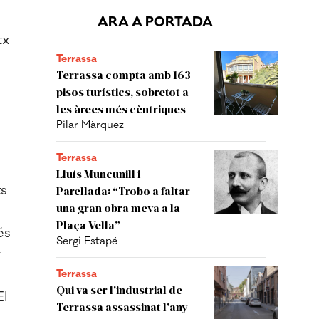
ARA A PORTADA
tx
Terrassa
Terrassa compta amb 163
pisos turístics, sobretot a
les àrees més cèntriques
Pilar Màrquez
Terrassa
Lluís Muncunill i
ts
Parellada: “Trobo a faltar
una gran obra meva a la
Plaça Vella”
és
Sergi Estapé
x
Terrassa
Qui va ser l'industrial de
El
Terrassa assassinat l'any