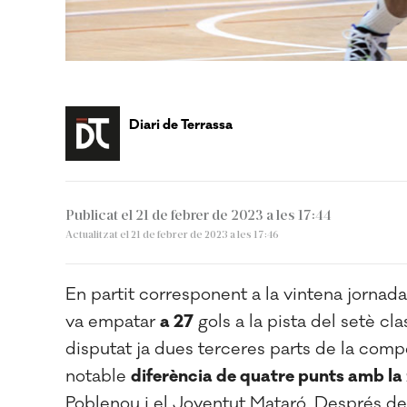
Diari de Terrassa
Publicat el 21 de febrer de 2023 a les 17:44
Actualitzat el 21 de febrer de 2023 a les 17:46
En partit corresponent a la vintena jornada 
va empatar
a 27
gols a la pista del setè clas
disputat ja dues terceres parts de la comp
notable
diferència de quatre punts amb la
Poblenou i el Joventut Mataró. Després del