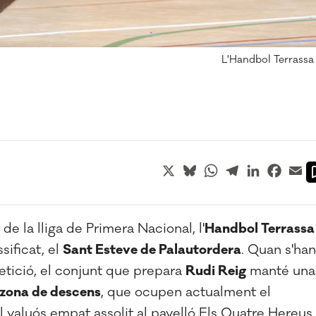
L'Handbol Terrassa
X
Bluesky
WhatsApp
Telegram
LinkedIn
Faceb
Em
de la lliga de Primera Nacional, l'
Handbol Terrassa
sificat, el
Sant Esteve de Palautordera
. Quan s'han
etició, el conjunt que prepara
Rudi Reig
manté una
 zona de descens
, que ocupen actualment el
 valuós empat assolit al pavelló Els Quatre Hereus,