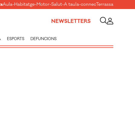
ts
Aula
-
Habitatge
-
Motor
-
Salut
-
A taula
-
connecTerrassa
NEWSLETTERS
A
ESPORTS
DEFUNCIONS