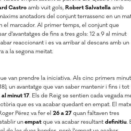
ard Castro
amb vuit gols,
Robert Salvatella
amb
màxims anotadors del conjunt terrassenc en un ma
en el marcador. Al primer temps, el conjunt que
r d'avantatges de fins a tres gols: 12 a 9 al minut
cabar reaccionant i es va arribar al descans amb un
a a la segona meitat.
que van prendre la iniciativa. Als cinc primers minu
8), un avantatge que van saber mantenir i fins i tot
 al minut 17
. Els de Reig se sentien cada vegada m
victòria que es va acabar quedant en empat. El mat
 Roger Pérez va fer el
26 a 27
quan faltaven tres
stablir un
empat
que va acabar resultant
definitiu
. 
vol de les dues bandes, però l'empat va acabar