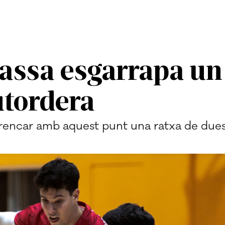
assa esgarrapa un
utordera
trencar amb aquest punt una ratxa de due