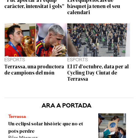
caràcter, intensitat i gols”
bàsquet ja tenen el seu
calendari
ESPORTS
ESPORTS
Terrassa, una productora
El 17 d’octubre, data per al
de campions del món
Cycling Day Ciutat de
Terrassa
ARA A PORTADA
Terrassa
Un eclipsi solar històric que no et
pots perdre
Pilar Màrquez