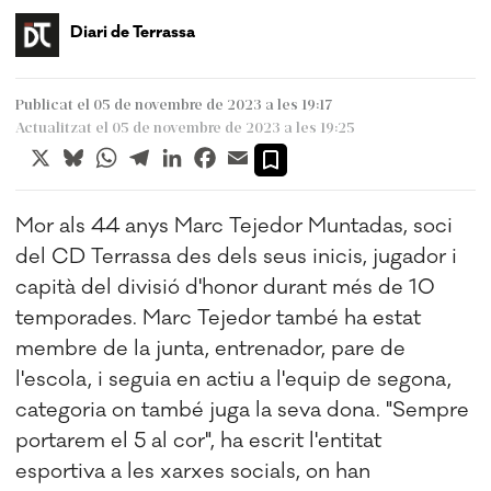
Diari de Terrassa
Publicat el 05 de novembre de 2023 a les 19:17
Actualitzat el 05 de novembre de 2023 a les 19:25
X
Bluesky
WhatsApp
Telegram
LinkedIn
Facebook
Email
Mor als 44 anys Marc
Tejedor
Muntadas, soci
del CD Terrassa des dels seus inicis, jugador i
capità
del divisió
d'honor durant més de 10
temporades. Marc
Tejedor
també ha estat
membre de la junta, entrenador, pare de
l'escola, i seguia en actiu a l'equip de segona,
categoria on també juga la seva dona. "Sempre
portarem el 5 al cor", ha escrit l'entitat
esportiva a les xarxes socials, on han