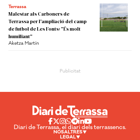
Terrassa
Malestar als Carboners de
Terrassa per l'ampliació del camp
de futbol de Les Fonts: "És molt
humiliant"
Aketza Martín
Diari de Terrassa, el diari dels terrassencs.
NOSALTRES
LEGAL