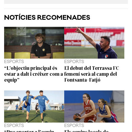
NOTÍCIES RECOMENADES
ESPORTS
ESPORTS
“L’objectiu principal és
El debut del Terrassa FC
estar a dalt i créixer com a
femení serà al camp del
equip”
Fontsanta-Fatjó
ESPORTS
ESPORTS
“Puc aportar a l'equip
Els equips locals de