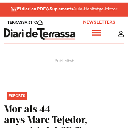
El diari en PDF
Suplements
Aula
-
Habitatge
-
Motor
-
Salu
NEWSLETTERS
TERRASSA 31 ºC
ESPORTS
Mor als 44
anys Marc Tejedor,