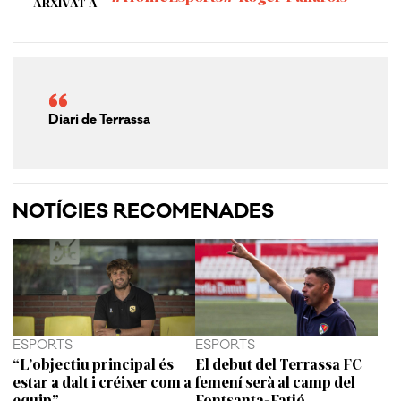
ARXIVAT A
Diari de Terrassa
NOTÍCIES RECOMENADES
ESPORTS
ESPORTS
“L’objectiu principal és
El debut del Terrassa FC
estar a dalt i créixer com a
femení serà al camp del
equip”
Fontsanta-Fatjó