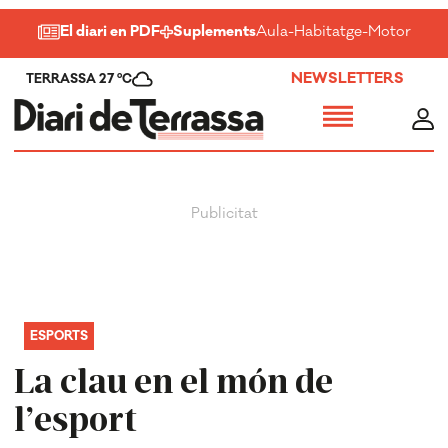
El diari en PDF
Suplements
Aula
-
Habitatge
-
Motor
-
Salu
NEWSLETTERS
TERRASSA 27 ºC
ESPORTS
La clau en el món de
l’esport