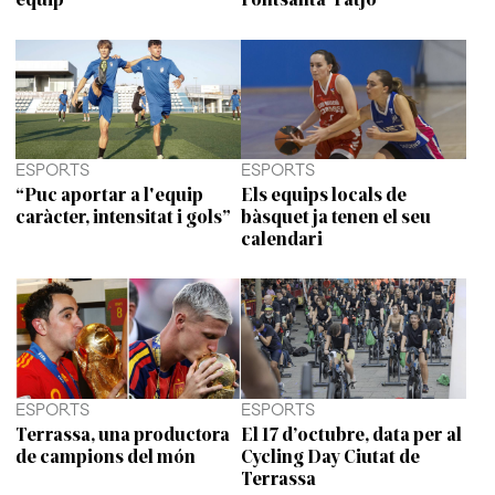
ESPORTS
ESPORTS
“Puc aportar a l'equip
Els equips locals de
caràcter, intensitat i gols”
bàsquet ja tenen el seu
calendari
ESPORTS
ESPORTS
Terrassa, una productora
El 17 d’octubre, data per al
de campions del món
Cycling Day Ciutat de
Terrassa