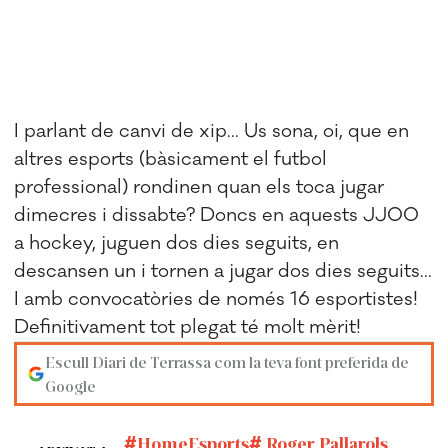
I parlant de canvi de xip... Us sona, oi, que en
altres esports (bàsicament el futbol
professional) rondinen quan els toca jugar
dimecres i dissabte? Doncs en aquests JJOO
a hockey, juguen dos dies seguits, en
descansen un i tornen a jugar dos dies seguits...
I amb convocatòries de només 16 esportistes!
Definitivament tot plegat té molt mèrit!
Escull Diari de Terrassa com la teva font preferida de
Google
HomeEsports
Roger Pallarols