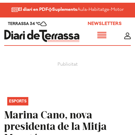
El diari en PDF
Suplements
Aula
-
Habitatge
-
Motor
-
Salu
NEWSLETTERS
TERRASSA 34 ºC
ESPORTS
Marina Cano, nova
presidenta de la Mitja