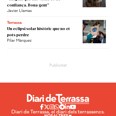
confiança. Bona gent”
Javier Llamas
Terrassa
Un eclipsi solar històric que no et
pots perdre
Pilar Màrquez
Diari de Terrassa, el diari dels terrassencs.
NOSALTRES