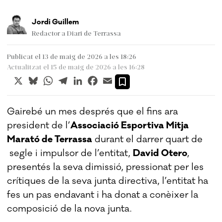
Jordi Guillem
Redactor a Diari de Terrassa
Publicat el 13 de maig de 2026 a les 18:26
Actualitzat el 15 de maig de 2026 a les 16:28
X
Bluesky
WhatsApp
Telegram
LinkedIn
Facebook
Email
Gairebé un mes després que el fins ara
president de l’
Associació Esportiva Mitja
Marató de Terrassa
durant el darrer quart de
segle i impulsor de l’entitat,
David Otero
,
presentés la seva dimissió, pressionat per les
crítiques de la seva junta directiva, l’entitat ha
fes un pas endavant i ha donat a conèixer la
composició de la nova junta.