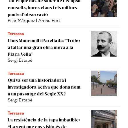
Tot el que has de saber de l'eclipsi:
consells, hores claus i els millors
punts d'observació
Pilar Màrquez | Arnau Fort
Terrassa
Lluís Muncunill i Parellada: “Trobo
a faltar una gran obra meva a la
Plaça Vella”
Sergi Estapé
Terrassa
Qui va ser una historiadora i
investigadora activa que dona nom
a un passatge del Segle XX?
Sergi Estapé
Terrassa
La resistència de la tapa imbatible:
“La gent que ens visita és de