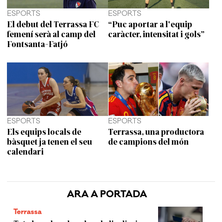
ESPORTS
ESPORTS
El debut del Terrassa FC
“Puc aportar a l'equip
femení serà al camp del
caràcter, intensitat i gols”
Fontsanta-Fatjó
ESPORTS
ESPORTS
Els equips locals de
Terrassa, una productora
bàsquet ja tenen el seu
de campions del món
calendari
ARA A PORTADA
Terrassa