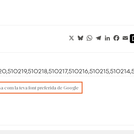
X
Bluesky
WhatsApp
Telegram
LinkedIn
Faceb
Em
220,510219,510218,510217,510216,510215,51021
sa com la teva font preferida de Google