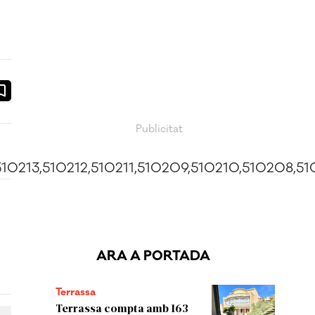
ook
ail
4,510213,510212,510211,510209,510210,510208
ARA A PORTADA
Terrassa
Terrassa compta amb 163