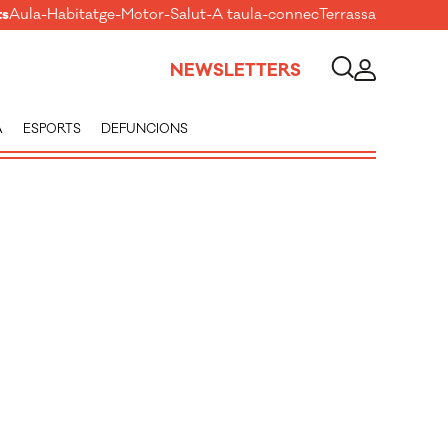
ts
Aula
-
Habitatge
-
Motor
-
Salut
-
A taula
-
connecTerrassa
NEWSLETTERS
A
ESPORTS
DEFUNCIONS