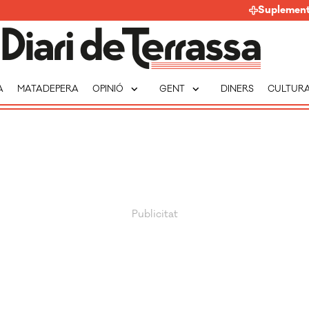
Suplemen
expand_more
expand_more
A
MATADEPERA
OPINIÓ
GENT
DINERS
CULTUR