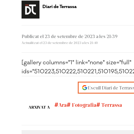
Diari de Terrassa
Publicat el 23 de setembre de 2023 a les 21:39
Actualitzat el 23 de setembre de 2023 a les 21:40
[gallery columns="1" link="none" size="full"
ids="510223,510222,510221,510195,510
Escull Diari de Terras
Ara
Fotografia
Terrassa
ARXIVAT A