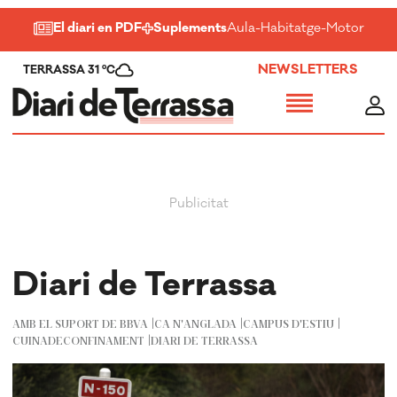
El diari en PDF
Suplements
Aula
-
Habitatge
-
Motor
-
Salu
NEWSLETTERS
TERRASSA 31 ºC
Diari de Terrassa
AMB EL SUPORT DE BBVA
CA N'ANGLADA
CAMPUS D'ESTIU
CUINADECONFINAMENT
DIARI DE TERRASSA