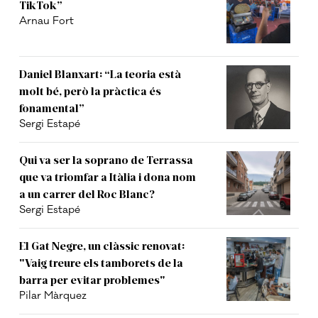
TikTok”
Arnau Fort
Daniel Blanxart: “La teoria està
molt bé, però la pràctica és
fonamental”
Sergi Estapé
Qui va ser la soprano de Terrassa
que va triomfar a Itàlia i dona nom
a un carrer del Roc Blanc?
Sergi Estapé
El Gat Negre, un clàssic renovat:
"Vaig treure els tamborets de la
barra per evitar problemes"
Pilar Màrquez