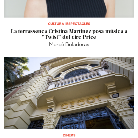
CULTURA I ESPECTACLES
La terrassenca Cristina Martínez posa música a
"Twist" del circ Price
Mercè Boladeras
DINERS