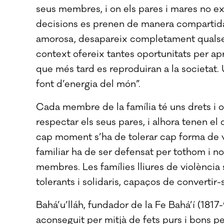
seus membres, i on els pares i mares no exe
decisions es prenen de manera compartida 
amorosa, desapareix completament qualsevo
context ofereix tantes oportunitats per apre
que més tard es reproduiran a la societat.
font d’energia del món”.
Cada membre de la família té uns drets i ob
respectar els seus pares, i alhora tenen el d
cap moment s’ha de tolerar cap forma de vio
familiar ha de ser defensat per tothom i no
membres. Les famílies lliures de violència
tolerants i solidaris, capaços de convertir
Bahá’u’lláh, fundador de la Fe Bahá’í (1817
aconseguit per mitjà de fets purs i bons per