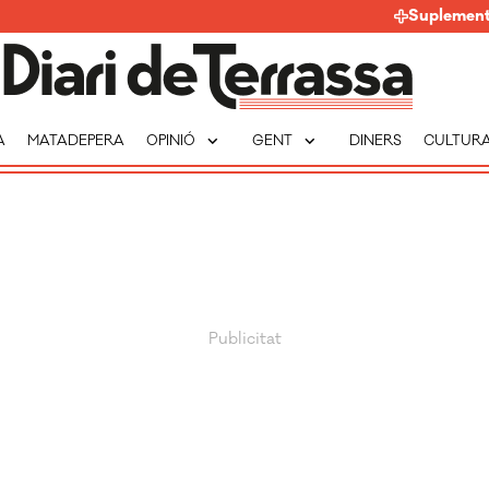
Suplemen
expand_more
expand_more
A
MATADEPERA
OPINIÓ
GENT
DINERS
CULTUR