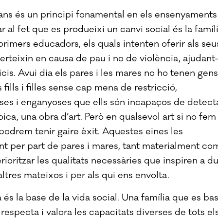
mans és un principi fonamental en els ensenyaments
 al fet que es produeixi un canvi social és la famíli
rimers educadors, els quals intenten oferir als seu
nverteixin en causa de pau i no de violència, ajudant
cis. Avui dia els pares i les mares no ho tenen gens
 fills i filles sense cap mena de restricció,
ses i enganyoses que ells són incapaços de detecta
ca, una obra d’art. Però en qualsevol art si no fem
podrem tenir gaire èxit. Aquestes eines les
 per part de pares i mares, tant materialment co
nterioritzar les qualitats necessàries que inspiren a du
ltres mateixos i per als qui ens envolta.
 és la base de la vida social. Una família que es ba
 respecta i valora les capacitats diverses de tots el