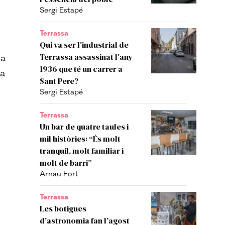
Sergi Estapé
Terrassa
Qui va ser l'industrial de
Terrassa assassinat l'any
da
1936 que té un carrer a
la
Sant Pere?
Sergi Estapé
Terrassa
Un bar de quatre taules i
mil històries: “És molt
tranquil, molt familiar i
molt de barri”
Arnau Fort
Terrassa
Les botigues
d’astronomia fan l’agost