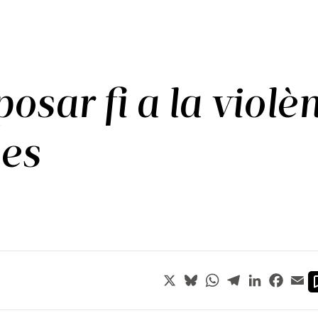
sar fi a la violèn
nes
X
Bluesky
WhatsApp
Telegram
LinkedIn
Faceb
Em