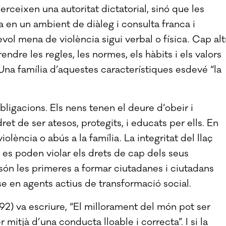
rceixen una autoritat dictatorial, sinó que les
en un ambient de diàleg i consulta franca i
l mena de violència sigui verbal o física. Cap alt
ndre les regles, les normes, els hàbits i els valors
 Una família d’aquestes característiques esdevé “la
ligacions. Els nens tenen el deure d’obeir i
ret de ser atesos, protegits, i educats per ells. En
lència o abús a la família. La integritat del llaç
 es poden violar els drets de cap dels seus
 són les primeres a formar ciutadanes i ciutadans
-se en agents actius de transformació social.
-92) va escriure, “El millorament del món pot ser
 mitjà d’una conducta lloable i correcta”. I si la