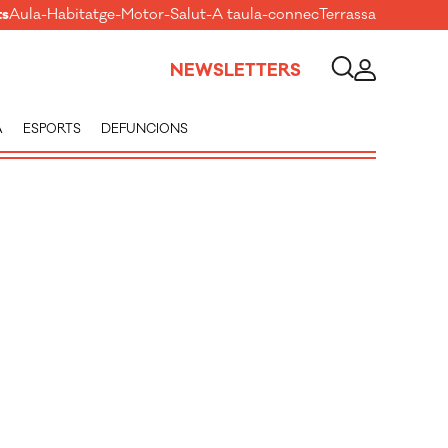
ts
Aula
-
Habitatge
-
Motor
-
Salut
-
A taula
-
connecTerrassa
NEWSLETTERS
A
ESPORTS
DEFUNCIONS