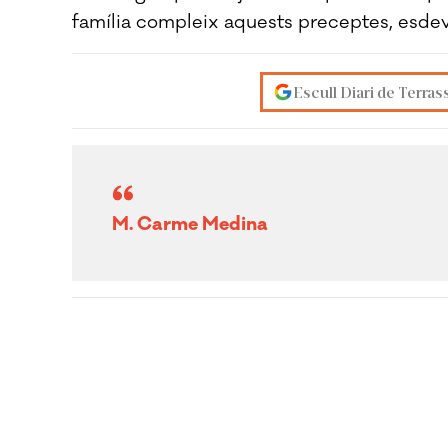
família compleix aquests preceptes, esdevi
Escull Diari de Terras
M. Carme Medina