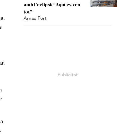
amb l’eclipsi: “Aquí es ven
tot”
a.
Arnau Fort
s
-
r.
m
r
sa
s