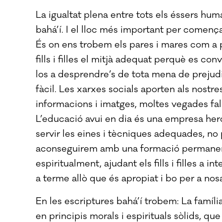
La igualtat plena entre tots els éssers hu
bahá’í. I el lloc més important per començar
És on ens trobem els pares i mares com a p
fills i filles el mitjà adequat perquè es co
los a desprendre’s de tota mena de prejudi
fàcil. Les xarxes socials aporten als nostres
informacions i imatges, moltes vegades fal
L’educació avui en dia és una empresa heroi
servir les eines i tècniques adequades, no 
aconseguirem amb una formació permanent
espiritualment, ajudant els fills i filles a i
a terme allò que és apropiat i bo per a nosa
En les escriptures bahá’í trobem: La família
en principis morals i espirituals sòlids, que