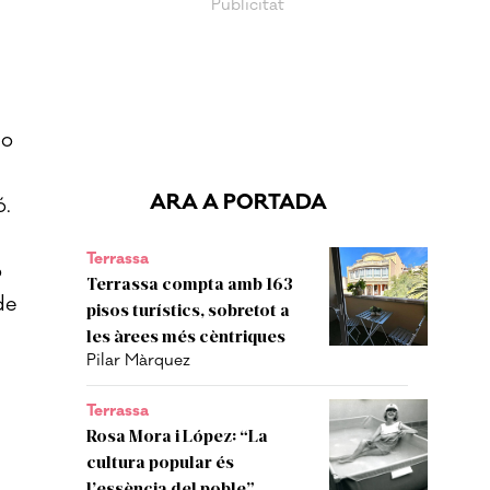
no
ARA A PORTADA
ó.
Terrassa
ó
Terrassa compta amb 163
de
pisos turístics, sobretot a
les àrees més cèntriques
Pilar Màrquez
Terrassa
Rosa Mora i López: “La
cultura popular és
l’essència del poble”