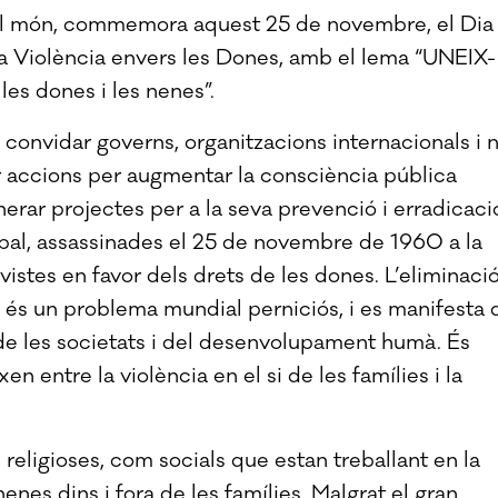
 del món, commemora aquest 25 de novembre, el Dia
 la Violència envers les Dones, amb el lema “UNEIX-
 les dones i les nenes”.
 convidar governs, organitzacions internacionals i 
r accions per augmentar la consciència pública
nerar projectes per a la seva prevenció i erradicaci
bal, assassinades el 25 de novembre de 1960 a la
istes en favor dels drets de les dones. L’eliminaci
es és un problema mundial perniciós, i es manifesta 
 de les societats i del desenvolupament humà. És
n entre la violència en el si de les famílies i la
, religioses, com socials que estan treballant en la
nenes dins i fora de les famílies. Malgrat el gran