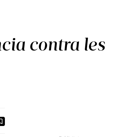
cia contra les
ook
ail