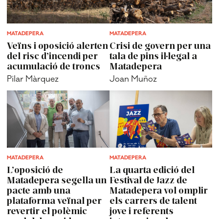
MATADEPERA
MATADEPERA
Veïns i oposició alerten
Crisi de govern per una
del risc d’incendi per
tala de pins il·legal a
acumulació de troncs
Matadepera
Pilar Màrquez
Joan Muñoz
MATADEPERA
MATADEPERA
L’oposició de
La quarta edició del
Matadepera segella un
Festival de Jazz de
pacte amb una
Matadepera vol omplir
plataforma veïnal per
els carrers de talent
revertir el polèmic
jove i referents