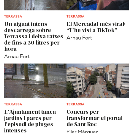
TERRASSA
TERRASSA
Un aiguat intens
El Mercadal més viral:
descarrega sobre
“T’he vist a TikTok”
Terrassa i deixa ratxes
Arnau Fort
de fins a 30 litres per
hora
Arnau Fort
TERRASSA
TERRASSA
L'Ajuntament tanca
Concurs per
jardins i parcs per
transformar el portal
l'episodi de pluges
de Sant Roc
intenses
Pilar Màrquez