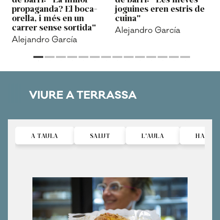
propaganda? El boca-
joguines eren estris de
orella, i més en un
cuina"
carrer sense sortida"
Alejandro García
Alejandro García
VIURE A TERRASSA
A TAULA
SALUT
L'AULA
HABITA