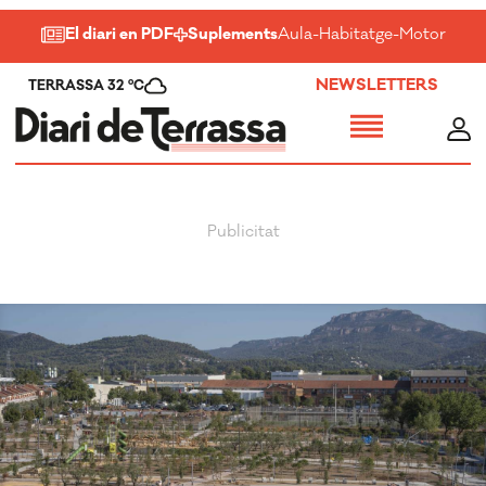
El diari en PDF
Suplements
Aula
-
Habitatge
-
Motor
-
Salu
NEWSLETTERS
TERRASSA 32 ºC