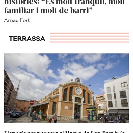
històries: “És molt tranquil, molt
familiar i molt de barri”
Arnau Fort
TERRASSA
El procés per repensar el Mercat de Sant Pere ja és