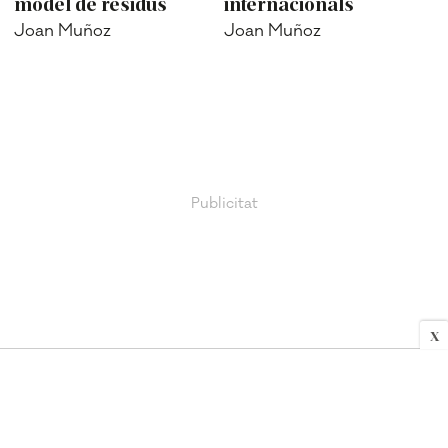
model de residus
internacionals
Joan Muñoz
Joan Muñoz
X
COMARCA