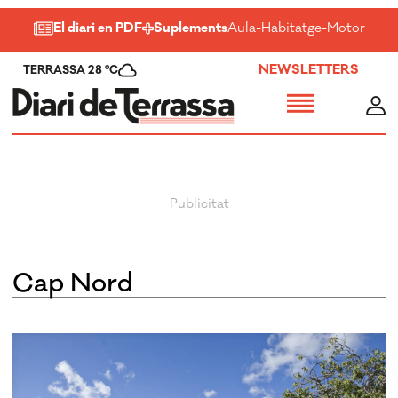
El diari en PDF
Suplements
Aula
-
Habitatge
-
Motor
-
Salu
NEWSLETTERS
TERRASSA 28 ºC
Cap Nord