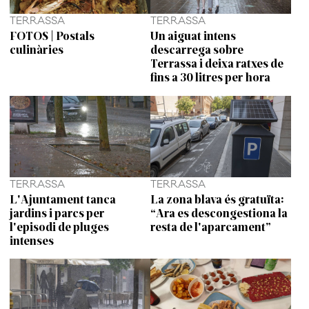
TERRASSA
TERRASSA
FOTOS | Postals
Un aiguat intens
culinàries
descarrega sobre
Terrassa i deixa ratxes de
fins a 30 litres per hora
TERRASSA
TERRASSA
L'Ajuntament tanca
La zona blava és gratuïta:
jardins i parcs per
“Ara es descongestiona la
l'episodi de pluges
resta de l'aparcament”
intenses