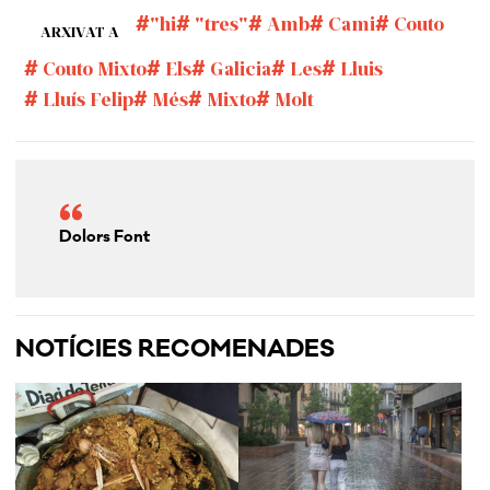
"hi
"tres"
Amb
Cami
Couto
ARXIVAT A
Couto Mixto
Els
Galicia
Les
Lluis
Lluís Felip
Més
Mixto
Molt
Dolors Font
NOTÍCIES RECOMENADES