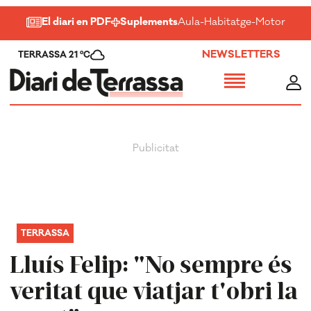
El diari en PDF
Suplements
Aula
-
Habitatge
-
Motor
-
Salu
NEWSLETTERS
TERRASSA 21 ºC
TERRASSA
Lluís Felip: "No sempre és
veritat que viatjar t'obri la