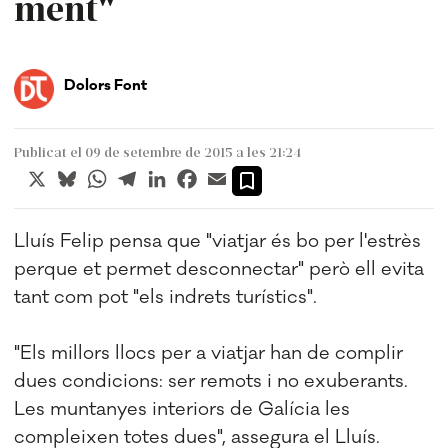
ment"
Dolors Font
Publicat el 09 de setembre de 2015 a les 21:24
X
Bluesky
WhatsApp
Telegram
LinkedIn
Facebook
Email
Lluís Felip pensa que "viatjar és bo per l'estrès
perque et permet desconnectar" però ell evita
tant com pot "els indrets turístics".
"Els millors llocs per a viatjar han de complir
dues condicions: ser remots i no exuberants.
Les muntanyes interiors de Galícia les
compleixen totes dues", assegura el Lluís.