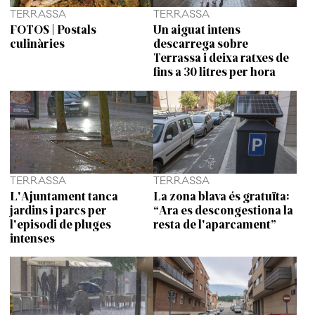
TERRASSA
TERRASSA
FOTOS | Postals
Un aiguat intens
culinàries
descarrega sobre
Terrassa i deixa ratxes de
fins a 30 litres per hora
TERRASSA
TERRASSA
L'Ajuntament tanca
La zona blava és gratuïta:
jardins i parcs per
“Ara es descongestiona la
l'episodi de pluges
resta de l'aparcament”
intenses