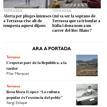
TERRASSA
TERRASSA
Alerta per pluges intenses
Qui va ser la soprano de
a Terrassa: risc alt de
Terrassa que va triomfar a
tempesta aquest dijous
Itàlia i dona nom a un
carrer del Roc Blanc?
ARA A PORTADA
Terrassa
L’esperat parc de la República, a la
tardor
Pilar Màrquez
Terrassa
Rosa Mora i López: “La cultura
popular és l’essència del poble”
Sergi Estapé