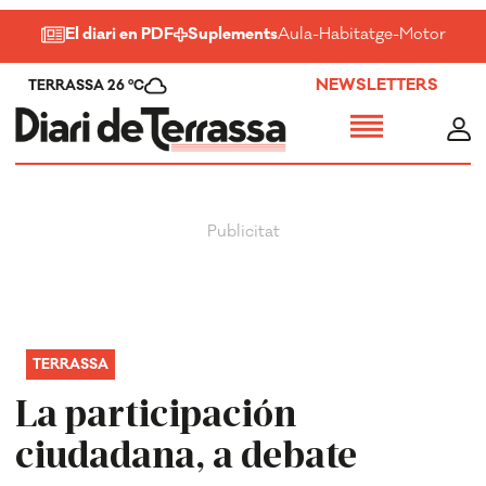
El diari en PDF
Suplements
Aula
-
Habitatge
-
Motor
-
Salu
NEWSLETTERS
TERRASSA 26 ºC
TERRASSA
La participación
ciudadana, a debate