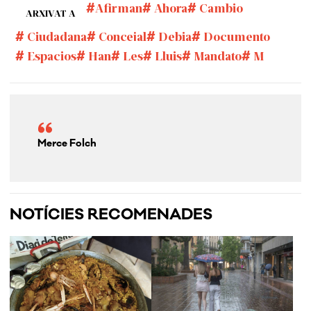
Afirman
Ahora
Cambio
ARXIVAT A
Ciudadana
Concejal
Debia
Documento
Espacios
Han
Les
Lluis
Mandato
M
Merce Folch
NOTÍCIES RECOMENADES