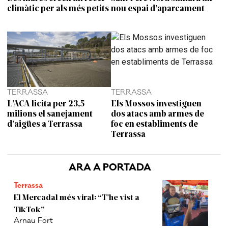
climàtic per als més petits
nou espai d’aparcament
TERRASSA
TERRASSA
L’ACA licita per 23,5
Els Mossos investiguen
milions el sanejament
dos atacs amb armes de
d’aigües a Terrassa
foc en establiments de
Terrassa
ARA A PORTADA
Terrassa
El Mercadal més viral: “T’he vist a
TikTok”
Arnau Fort