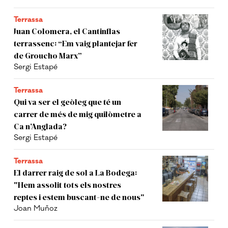
Terrassa
Juan Colomera, el Cantinflas
terrassenc: “Em vaig plantejar fer
de Groucho Marx”
Sergi Estapé
Terrassa
Qui va ser el geòleg que té un
carrer de més de mig quilòmetre a
Ca n’Anglada?
Sergi Estapé
Terrassa
El darrer raig de sol a La Bodega:
"Hem assolit tots els nostres
reptes i estem buscant-ne de nous"
Joan Muñoz