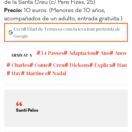
de la Santa Creu (c/ Pere Fizes, 25)
Precio:
10 euros. (Menores de 10 años,
acompañados de un adulto, entrada gratuita.)
Escull Diari de Terrassa com la teva font preferida de
Google
34 Passes
Adaptacion
Ano
Anos
ARXIVAT A
Charles
Conte
Creu
Dickens
Explica
Han
Hay
Martinez
Nadal
Santi Palos