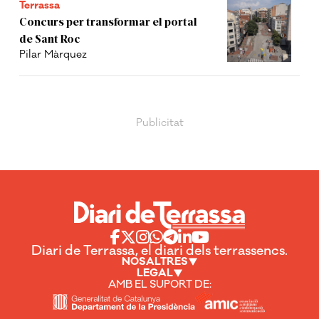
Terrassa
Concurs per transformar el portal
de Sant Roc
Pilar Màrquez
Diari de Terrassa, el diari dels terrassencs.
NOSALTRES
LEGAL
AMB EL SUPORT DE: