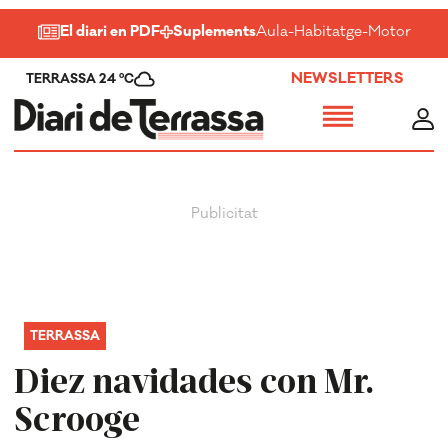
El diari en PDF
Suplements
Aula
-
Habitatge
-
Motor
-
Salu
NEWSLETTERS
TERRASSA 24 ºC
TERRASSA
Diez navidades con Mr.
Scrooge