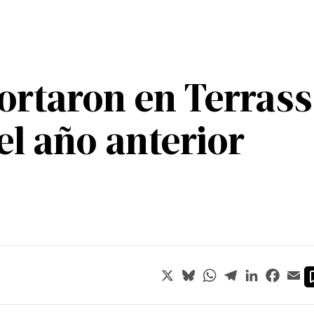
ortaron en Terrass
l año anterior
X
Bluesky
WhatsApp
Telegram
LinkedIn
Faceb
Em