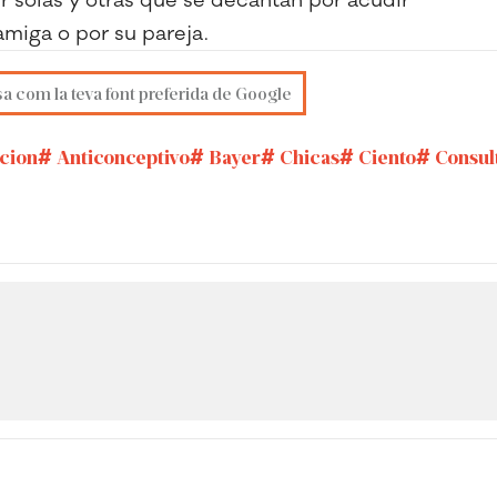
miga o por su pareja.
sa com la teva font preferida de Google
cion
Anticonceptivo
Bayer
Chicas
Ciento
Consul