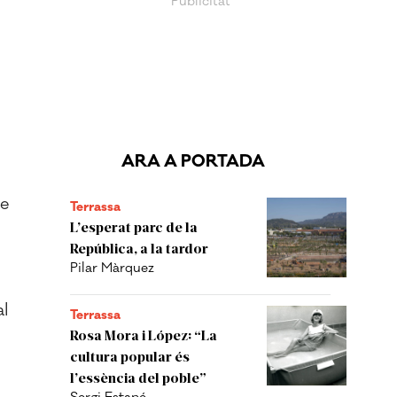
ARA A PORTADA
se
Terrassa
L’esperat parc de la
República, a la tardor
Pilar Màrquez
al
Terrassa
Rosa Mora i López: “La
cultura popular és
s
l’essència del poble”