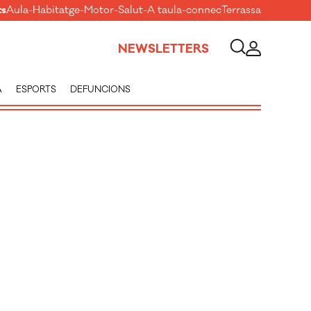
ts
Aula
-
Habitatge
-
Motor
-
Salut
-
A taula
-
connecTerrassa
NEWSLETTERS
A
ESPORTS
DEFUNCIONS