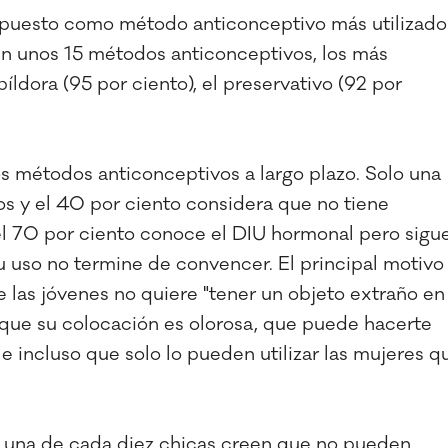
er puesto como método anticonceptivo más utilizado
ten unos 15 métodos anticonceptivos, los más
íldora (95 por ciento), el preservativo (92 por
os métodos anticonceptivos a largo plazo. Solo una
os y el 40 por ciento considera que no tiene
el 70 por ciento conoce el DIU hormonal pero sigu
 uso no termine de convencer. El principal motivo
e las jóvenes no quiere "tener un objeto extraño en
n que su colocación es olorosa, que puede hacerte
 e incluso que solo lo pueden utilizar las mujeres q
e una de cada diez chicas creen que no pueden