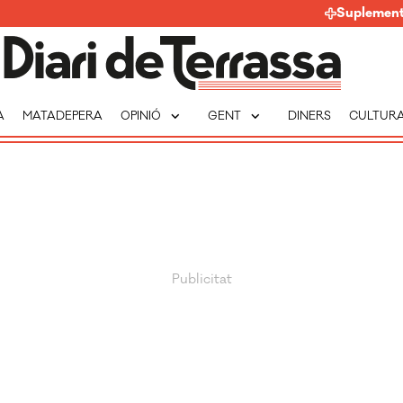
Suplemen
expand_more
expand_more
A
MATADEPERA
OPINIÓ
GENT
DINERS
CULTUR