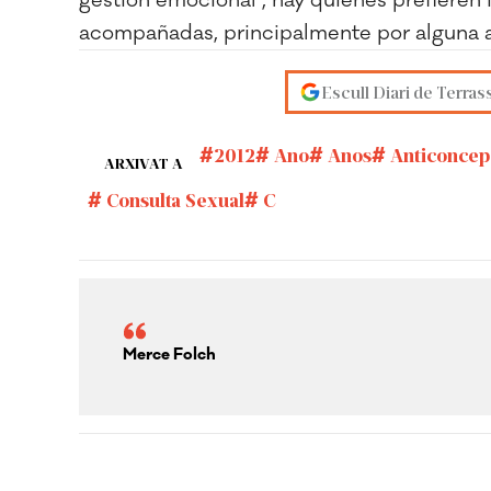
acompañadas, principalmente por alguna a
Escull Diari de Terras
2012
Ano
Anos
Anticoncep
ARXIVAT A
Consulta Sexual
C
Merce Folch