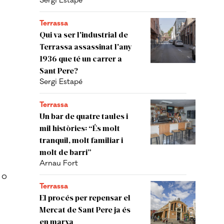
Sergi Estapé
Terrassa
Qui va ser l'industrial de
Terrassa assassinat l'any
1936 que té un carrer a
Sant Pere?
Sergi Estapé
Terrassa
Un bar de quatre taules i
mil històries: “És molt
tranquil, molt familiar i
molt de barri”
Arnau Fort
 o
Terrassa
El procés per repensar el
Mercat de Sant Pere ja és
en marxa