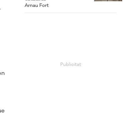
Arnau Fort
.
en
ue