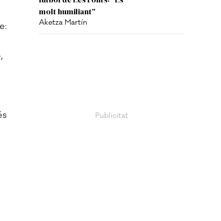
molt humiliant"
Aketza Martín
e:
,
és