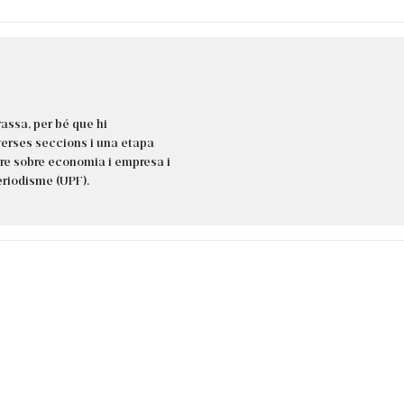
rassa, per bé que hi
iverses seccions i una etapa
ure sobre economia i empresa i
eriodisme (UPF).