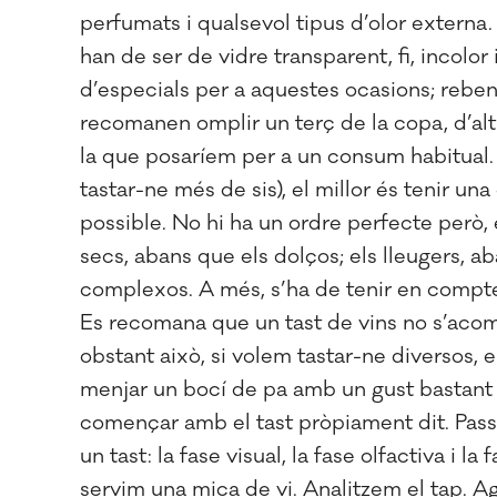
perfumats i qualsevol tipus d’olor externa. 
han de ser de vidre transparent, fi, incolor i
d’especials per a aquestes ocasions; reben
recomanen omplir un terç de la copa, d’alt
la que posaríem per a un consum habitual.
tastar-ne més de sis), el millor és tenir un
possible. No hi ha un ordre perfecte però, 
secs, abans que els dolços; els lleugers, a
complexos. A més, s’ha de tenir en compte 
Es recomana que un tast de vins no s’aco
obstant això, si volem tastar-ne diversos, e
menjar un bocí de pa amb un gust bastant
començar amb el tast pròpiament dit. Passa
un tast: la fase visual, la fase olfactiva i
servim una mica de vi. Analitzem el tap. Ag