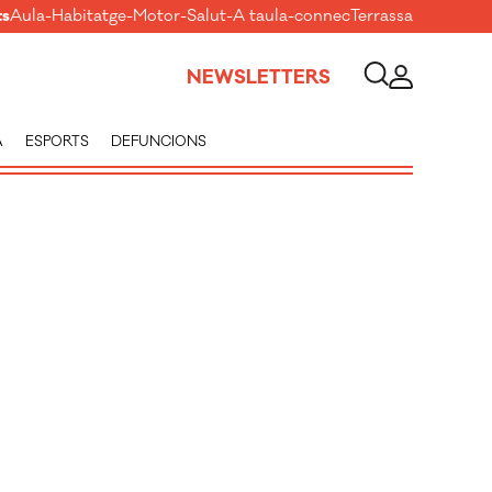
ts
Aula
-
Habitatge
-
Motor
-
Salut
-
A taula
-
connecTerrassa
NEWSLETTERS
A
ESPORTS
DEFUNCIONS