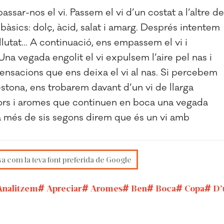
ssar-nos el vi. Passem el vi d’un costat a l’altre de
bàsics: dolç, àcid, salat i amarg. Després intentem
lutat... A continuació, ens empassem el vi i
na vegada engolit el vi expulsem l’aire pel nas i
ensacions que ens deixa el vi al nas. Si percebem
stona, ens trobarem davant d’un vi de llarga
abors i aromes que continuen en boca una vegada
ura més de sis segons direm que és un vi amb
sa com la teva font preferida de Google
nalitzem
Apreciar
Aromes
Ben
Boca
Copa
D’