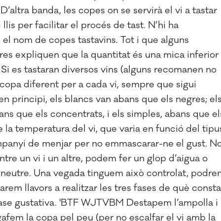
D’altra banda, les copes on se servirà el vi a tastar
 llis per facilitar el procés de tast. N’hi ha
 el nom de copes tastavins. Tot i que alguns
res expliquen que la quantitat és una mica inferior
 Si es tastaran diversos vins (alguns recomanen no
a copa diferent per a cada vi, sempre que sigui
en principi, els blancs van abans que els negres; el
bans que els concentrats, i els simples, abans que el
la temperatura del vi, que varia en funció del tipu
mpanyi de menjar per no emmascarar-ne el gust. N
ntre un vi i un altre, podem fer un glop d’aigua o
 neutre. Una vegada tinguem això controlat, podre
rem llavors a realitzar les tres fases de què consta
 la fase gustativa. 'BTF WJTVBM Destapem l’ampolla i
afem la copa pel peu (per no escalfar el vi amb la