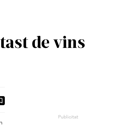
tast de vins
ook
ail
n