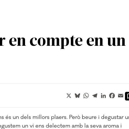
r en compte en un 
X
Bluesky
WhatsApp
Telegram
LinkedIn
Faceb
Em
s és un dels millors plaers. Però beure i degustar u
degustem un vi ens delectem amb la seva aroma i