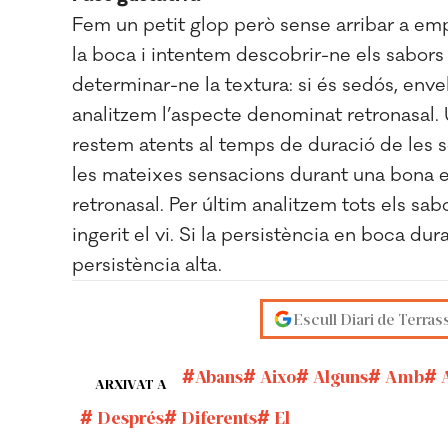
Fem un petit glop però sense arribar a empa
la boca i intentem descobrir-ne els sabors 
determinar-ne la textura: si és sedós, envel
analitzem l’aspecte denominat retronasal. U
restem atents al temps de duració de les s
les mateixes sensacions durant una bona e
retronasal. Per últim analitzem tots els s
ingerit el vi. Si la persistència en boca d
persistència alta.
Escull Diari de Terras
Abans
Aixo
Alguns
Amb
A
ARXIVAT A
Després
Diferents
El