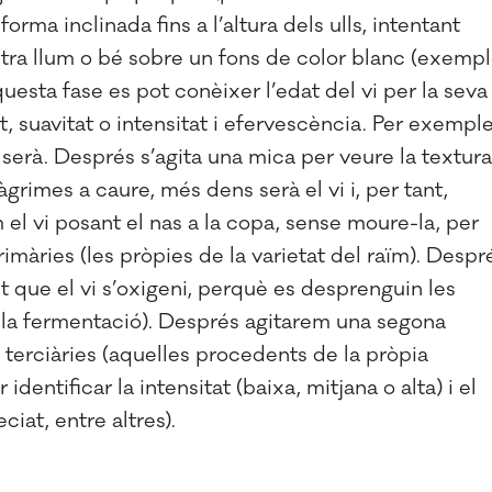
orma inclinada fins a l’altura dels ulls, intentant
tra llum o bé sobre un fons de color blanc (exempl
questa fase es pot conèixer l’edat del vi per la seva
at, suavitat o intensitat i efervescència. Per exemple
l serà. Després s’agita una mica per veure la textura
àgrimes a caure, més dens serà el vi i, per tant,
el vi posant el nas a la copa, sense moure-la, per
àries (les pròpies de la varietat del raïm). Despr
t que el vi s’oxigeni, perquè es desprenguin les
 la fermentació). Després agitarem una segona
terciàries (aquelles procedents de la pròpia
dentificar la intensitat (baixa, mitjana o alta) i el
eciat, entre altres).