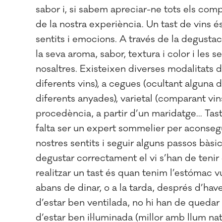
sabor i, si sabem apreciar-ne tots els co
de la nostra experiència. Un tast de vins 
sentits i emocions. A través de la degustaci
la seva aroma, sabor, textura i color i les
nosaltres. Existeixen diverses modalitats d
diferents vins), a cegues (ocultant alguna d
diferents anyades), varietal (comparant vin
procedència, a partir d’un maridatge… Tastar
falta ser un expert sommelier per aconseg
nostres sentits i seguir alguns passos bà
degustar correctament el vi s’han de teni
realitzar un tast és quan tenim l’estómac vu
abans de dinar, o a la tarda, després d’have
d’estar ben ventilada, no hi han de quedar 
d’estar ben il·luminada (millor amb llum nat