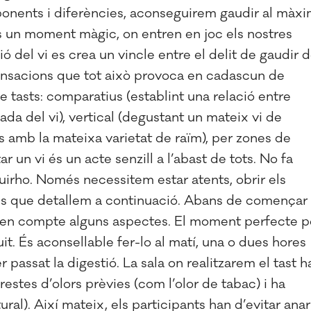
mponents i diferències, aconseguirem gaudir al màx
és un moment màgic, on entren en joc els nostres
ó del vi es crea un vincle entre el delit de gaudir 
 sensacions que tot això provoca en cadascun de
e tasts: comparatius (establint una relació entre
ada del vi), vertical (degustant un mateix vi de
s amb la mateixa varietat de raïm), per zones de
 un vi és un acte senzill a l’abast de tots. No fa
uirho. Només necessitem estar atents, obrir els
sics que detallem a continuació. Abans de començar
r en compte alguns aspectes. El moment perfecte p
it. És aconsellable fer-lo al matí, una o dues hores
r passat la digestió. La sala on realitzarem el tast h
restes d’olors prèvies (com l’olor de tabac) i ha
ural). Així mateix, els participants han d’evitar anar