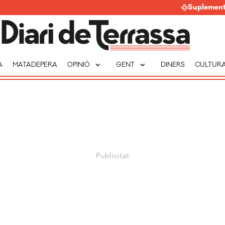
Suplemen
expand_more
expand_more
A
MATADEPERA
OPINIÓ
GENT
DINERS
CULTUR