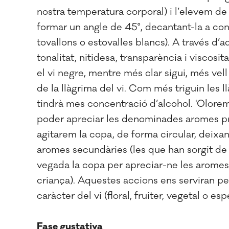
nostra temperatura corporal) i l’elevem de f
formar un angle de 45°, decantant-la a con
tovallons o estovalles blancs). A través d’a
tonalitat, nitidesa, transparència i viscosit
el vi negre, mentre més clar sigui, més vel
de la llàgrima del vi. Com més triguin les ll
tindrà mes concentració d’alcohol. 'Olorem 
poder apreciar les denominades aromes prim
agitarem la copa, de forma circular, deixan
aromes secundàries (les que han sorgit de
vegada la copa per apreciar-ne les aromes 
criança). Aquestes accions ens serviran per i
caràcter del vi (floral, fruiter, vegetal o esp
Fase gustativa