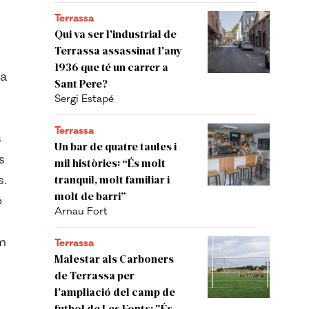
Terrassa
Qui va ser l'industrial de
Terrassa assassinat l'any
1936 que té un carrer a
 a
Sant Pere?
Sergi Estapé
Terrassa
s
Un bar de quatre taules i
s
mil històries: “És molt
s.
tranquil, molt familiar i
molt de barri”
o
Arnau Fort
m
Terrassa
Malestar als Carboners
de Terrassa per
l'ampliació del camp de
futbol de Les Fonts: "És