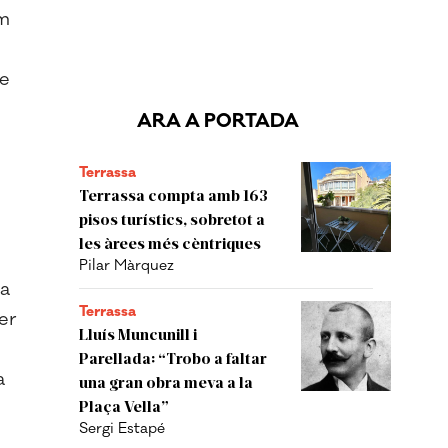
im
de
ARA A PORTADA
Terrassa
Terrassa compta amb 163
pisos turístics, sobretot a
les àrees més cèntriques
Pilar Màrquez
 a
Terrassa
er
Lluís Muncunill i
Parellada: “Trobo a faltar
a
una gran obra meva a la
Plaça Vella”
Sergi Estapé