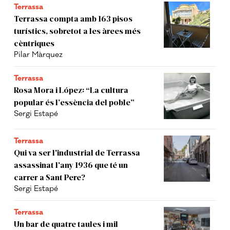
Terrassa
Terrassa compta amb 163 pisos
turístics, sobretot a les àrees més
cèntriques
Pilar Màrquez
Terrassa
Rosa Mora i López: “La cultura
popular és l’essència del poble”
Sergi Estapé
Terrassa
Qui va ser l'industrial de Terrassa
assassinat l'any 1936 que té un
carrer a Sant Pere?
Sergi Estapé
Terrassa
Un bar de quatre taules i mil