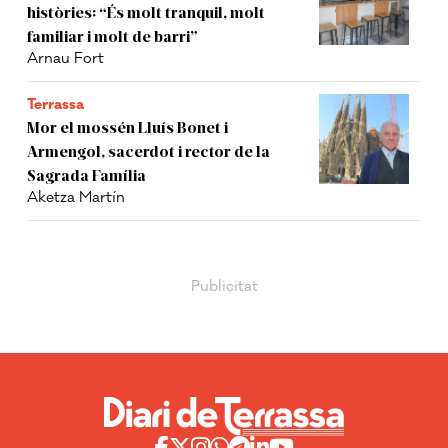
històries: “És molt tranquil, molt
familiar i molt de barri”
Arnau Fort
Terrassa
Mor el mossén Lluís Bonet i
Armengol, sacerdot i rector de la
Sagrada Família
Aketza Martín