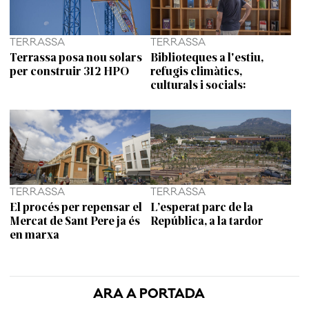
TERRASSA
TERRASSA
Terrassa posa nou solars
Biblioteques a l'estiu,
per construir 312 HPO
refugis climàtics,
culturals i socials:
TERRASSA
TERRASSA
El procés per repensar el
L’esperat parc de la
Mercat de Sant Pere ja és
República, a la tardor
en marxa
ARA A PORTADA