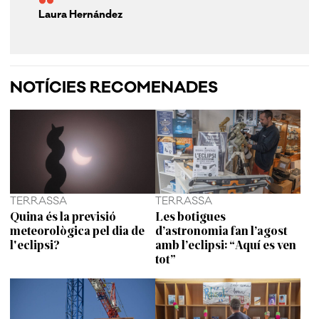
Laura Hernández
NOTÍCIES RECOMENADES
TERRASSA
TERRASSA
Quina és la previsió
Les botigues
meteorològica pel dia de
d’astronomia fan l’agost
l'eclipsi?
amb l’eclipsi: “Aquí es ven
tot”