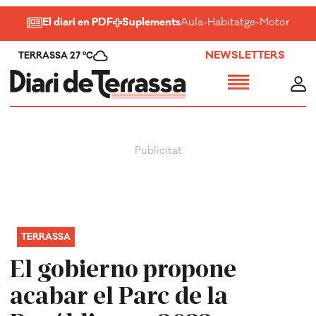
El diari en PDF
Suplements
Aula
-
Habitatge
-
Motor
-
Salu
NEWSLETTERS
TERRASSA 27 ºC
TERRASSA
El gobierno propone
acabar el Parc de la