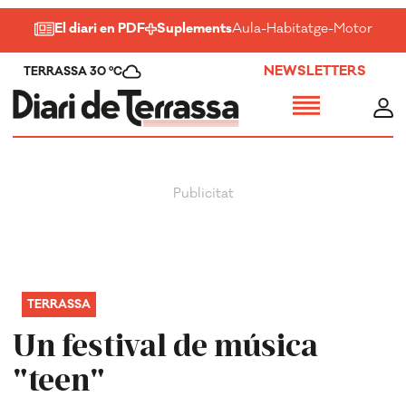
El diari en PDF
Suplements
Aula
-
Habitatge
-
Motor
-
Salu
NEWSLETTERS
TERRASSA 30 ºC
TERRASSA
Un festival de música
"teen"