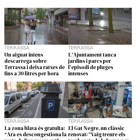
TERRASSA
TERRASSA
Un aiguat intens
L'Ajuntament tanca
descarrega sobre
jardins i parcs per
Terrassa i deixa ratxes de
l'episodi de pluges
fins a 30 litres per hora
intenses
TERRASSA
TERRASSA
La zona blava és gratuïta:
El Gat Negre, un clàssic
“Ara es descongestiona la
renovat: "Vaig treure els