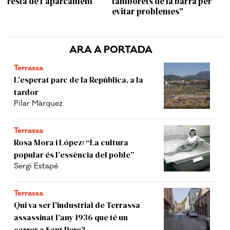
resta de l'aparcament”
tamborets de la barra per
evitar problemes"
ARA A PORTADA
Terrassa
L’esperat parc de la República, a la
tardor
Pilar Màrquez
Terrassa
Rosa Mora i López: “La cultura
popular és l’essència del poble”
Sergi Estapé
Terrassa
Qui va ser l'industrial de Terrassa
assassinat l'any 1936 que té un
carrer a Sant Pere?