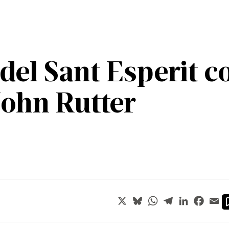
del Sant Esperit co
ohn Rutter
X
Bluesky
WhatsApp
Telegram
LinkedIn
Faceb
Em