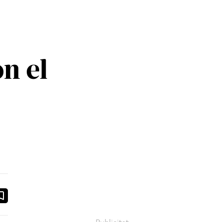
n el
ook
ail