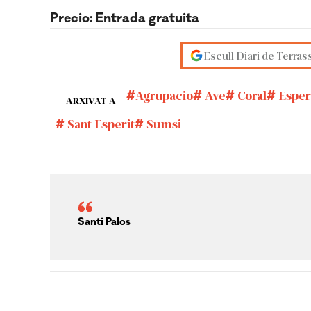
Precio: Entrada gratuita
Escull Diari de Terras
Agrupacio
Ave
Coral
Esper
ARXIVAT A
Sant Esperit
Sumsi
Santi Palos