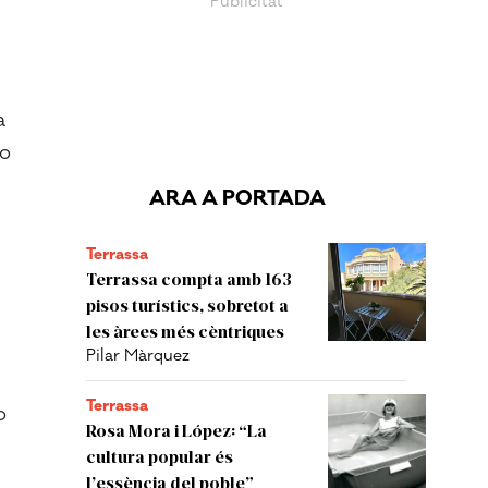
a
Lo
ARA A PORTADA
Terrassa
Terrassa compta amb 163
pisos turístics, sobretot a
les àrees més cèntriques
Pilar Màrquez
Terrassa
o
Rosa Mora i López: “La
cultura popular és
l’essència del poble”