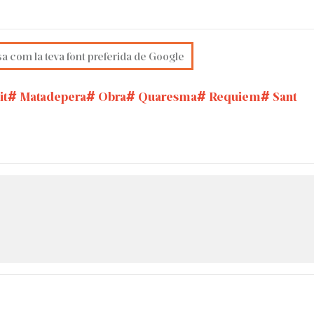
sa com la teva font preferida de Google
it
Matadepera
Obra
Quaresma
Requiem
Sant