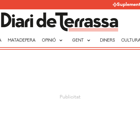
Suplemen
expand_more
expand_more
A
MATADEPERA
OPINIÓ
GENT
DINERS
CULTUR