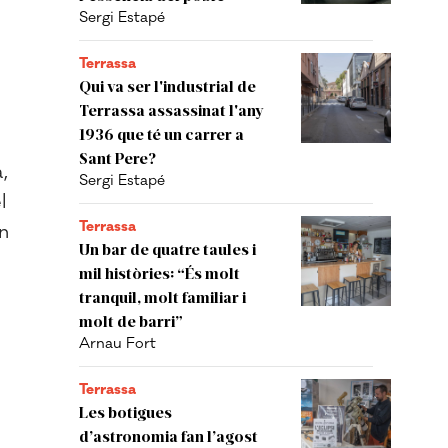
Sergi Estapé
Terrassa
Qui va ser l'industrial de
Terrassa assassinat l'any
1936 que té un carrer a
Sant Pere?
,
Sergi Estapé
l
Terrassa
ón
Un bar de quatre taules i
mil històries: “És molt
tranquil, molt familiar i
molt de barri”
Arnau Fort
Terrassa
Les botigues
d’astronomia fan l’agost