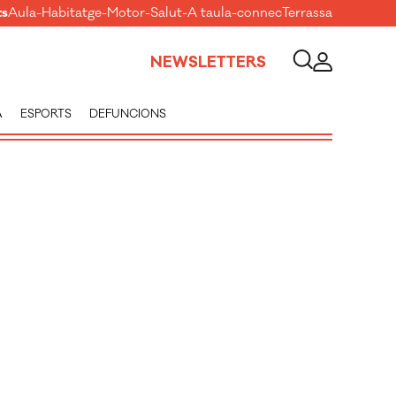
ts
Aula
-
Habitatge
-
Motor
-
Salut
-
A taula
-
connecTerrassa
NEWSLETTERS
A
ESPORTS
DEFUNCIONS